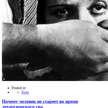
Posted
in
Тело
Почему человек не стареет во время
летаргического сна