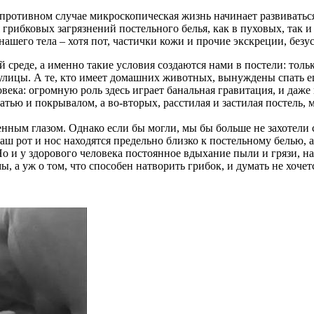
В противном случае микроскопическая жизнь начинает развиватьс
грибковых загрязнений постельного белья, как в пуховых, так и
ашего тела – хотя пот, частички кожи и прочие экскреции, безус
 среде, а именно такие условия создаются нами в постели: тольк
 улицы. А те, кто имеет домашних животных, вынуждены спать е
овека: огромную роль здесь играет банальная гравитация, и даж
атью и покрывалом, а во-вторых, расстилая и застилая постель
ным глазом. Однако если бы могли, мы бы больше не захотели сп
 наш рот и нос находятся предельно близко к постельному белью,
Но и у здорового человека постоянное вдыхание пыли и грязи, н
 а уж о том, что способен натворить грибок, и думать не хочет