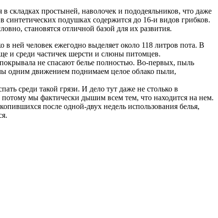
я в складках простыней, наволочек и пододеяльников, что даже
 в синтетических подушках содержится до 16-и видов грибков.
ловно, становятся отличной базой для их развития.
о в ней человек ежегодно выделяет около 118 литров пота. В
ще и среди частичек шерсти и слюны питомцев.
е покрывала не спасают белье полностью. Во-первых, пыль
, мы одним движением поднимаем целое облако пыли,
ать среди такой грязи. И дело тут даже не столько в
 а потому мы фактически дышим всем тем, что находится на нем.
акопившихся после одной-двух недель использования белья,
ся.