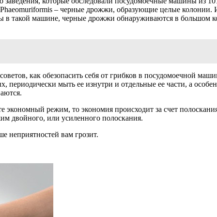
 заведения, которые обследовали посудомоечные машины из 101
. Phaeomuriformis – черные дрожжи, образующие целые колонии. 
ды в такой машине, черные дрожжи обнаруживаются в большом ко
оветов, как обезопасить себя от грибков в посудомоечной маш
х, периодически мыть ее изнутри и отдельные ее части, а особе
ваются.
е экономный режим, то экономия происходит за счет полоскания
жим двойного, или усиленного полоскания.
ше неприятностей вам грозит.