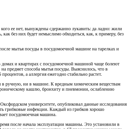
кого ее нет, вынуждены сдержанно лукавить: да ладно: жили
ак без них будет немыслимо обходиться, как, к примеру, без
после мытья посуды в посудомоечной машине на тарелках и
 в домах и квартирах с посудомоечной машиной чаще болеют
 на предмет способа мытья посуды. Выяснилось, что в
5 процентов, а аллергия ежегодно стабильно растет.
ни в ручную, ни в машине. К вредным химическим веществам
 хроническому кашлю, бронхиту и пневмонии, ослаблению
в Оксфордском университете, опубликовал данные исследования
ать грибковые инфекции. Каждый из грибков хорошо
ивает посудомоечная машина.
ремя после начала эксплуатации машины. Это установили в