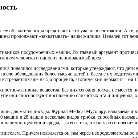
ность
 обладательницы представить это уже не в состоянии. А те, у 
ны продолжают «захватывать» наши жилища. Недалек тот день, к
отивников посудомоечных машин. Их главный аргумент против: 
рганизм человека и наносит непоправимый вред.
trics поделился исследованиями, которые утверждают, что дети
после обследования более тысячи детей и бесед с их родителями
 встречается чаще на 5,6 процента, атопический дерматит – на 1
ностно-активные вещества. Без них сегодня посуда не моется 
Вкупе они способствуют воспалению слизистых рта и пищевода,
машин для мытья посуды. Журнал Medical Mycology, издаваемый 
60 машин в 28 нашли несколько видов грибка, способных вызыв
и наличии щелочной среды, – всего того, что как раз и обеспеч
нителем. Причем появляется он там через непродолжительное в