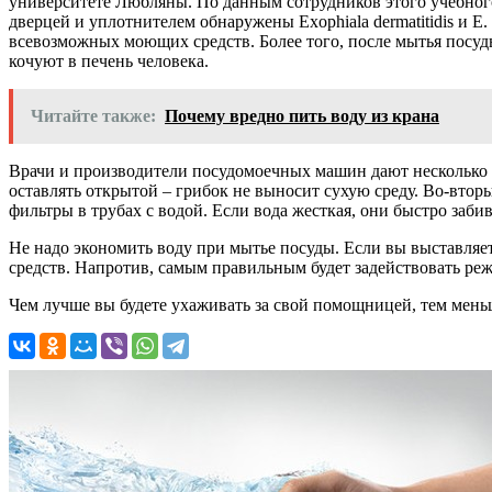
университете Любляны. По данным сотрудников этого учебного
дверцей и уплотнителем обнаружены Exophiala dermatitidis и Е
всевозможных моющих средств. Более того, после мытья посу
кочуют в печень человека.
Читайте также:
Почему вредно пить воду из крана
Врачи и производители посудомоечных машин дают несколько с
оставлять открытой – грибок не выносит сухую среду. Во-вторы
фильтры в трубах с водой. Если вода жесткая, они быстро заби
Не надо экономить воду при мытье посуды. Если вы выставляет
средств. Напротив, самым правильным будет задействовать ре
Чем лучше вы будете ухаживать за свой помощницей, тем мень