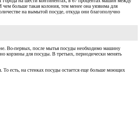
 города на шести континентах, в 67 процентах машин между
И чем больше такая колония, тем менее она уязвима для
личестве на вымытой посуде, откуда они благополучно
ине. Во-первых, после мытья посуды необходимо машину
нно корзины для посуды. В третьих, периодически менять
. То есть, на стенках посуды остается еще больше моющих