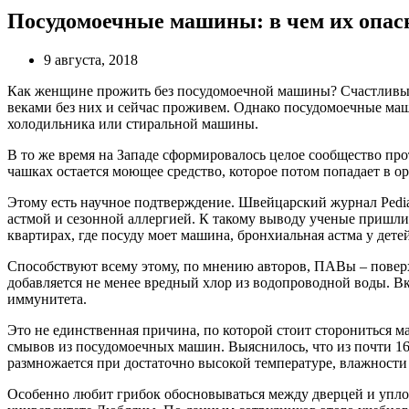
Посудомоечные машины: в чем их опас
9 августа, 2018
Как женщине прожить без посудомоечной машины? Счастливые ее
веками без них и сейчас проживем. Однако посудомоечные маши
холодильника или стиральной машины.
В то же время на Западе сформировалось целое сообщество пр
чашках остается моющее средство, которое потом попадает в о
Этому есть научное подтверждение. Швейцарский журнал Pedia
астмой и сезонной аллергией. К такому выводу ученые пришли 
квартирах, где посуду моет машина, бронхиальная астма у детей
Способствуют всему этому, по мнению авторов, ПАВы – поверх
добавляется не менее вредный хлор из водопроводной воды. 
иммунитета.
Это не единственная причина, по которой стоит сторониться 
смывов из посудомоечных машин. Выяснилось, что из почти 1
размножается при достаточно высокой температуре, влажности 
Особенно любит грибок обосновываться между дверцей и уплот