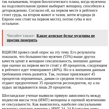
так называемая, теория биологического плана, когда мужчина
на подсознательном уровне выбирает женщину, способную к
деторождению. Согласно ей, на первом месте в рейтинге
стоит грудь, на втором живот и талия, затем ягодицы (в
Европе они стоят на первом месте), потом губы и все
остальное.
Читайте также:
Какое женское белье мужчина не
против померить
ВЦИОМ провел свой опрос на эту тему. Его результаты
показали, что большинство мужчин (55%) выше других
качеств ценят в женщине сексапильность, внешние данные
при оценке на первом месте стоят у 49 процентов, следующим
в рейтинге идет темперамент (40%). Но и к внешним данным
требования очень разнятся. Так, полные привлекают 45
процентов опрошенных, дамам со средним телосложением
отдают предпочтение 35 процентов респондентов, ну а на
худых заглядываются лишь 20 процентов.
Шотландские ученые выявили прямую зависимость между
индексом массы тела (ИМТ) женщины и оценкой мужчинами
ее сексуальности. Как выяснилось, наиболее сексуальными
мужчины считают женщин с ИМТ 24–24,8 (сегодня дамы