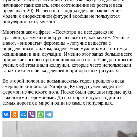
начинают паниковать, если соотношение их роста и веса
превышает 20). Из чего шотландцы сделали заключение:
модели с анорексичной фигурой вообще не пользуются
популярностью у мужчин.
Многим знакома фраза: «Посмотри на нее: далеко не
красавица, а мужики вокруг нее вьются, как мухи». Ученые
знают, «виноваты» феромоны – летучие вещества с
определенным запахом, выделяемые мужчинами с потом, а
женщинами в дни овуляции. Именно этот запах больше всего
привлекает особей противоположного пола. Еще до открытия
ученых об этом знали колдуньи, которые часто использовали
запах нижнего белья девушек в приворотных ритуалах.
Во второй половине восьмидесятых годов прошлого века
американский биолог Уинфорд Кутлерд сумел выделить
феромон из женского пота. Позже были сделаны первые духи
с женскими феромонами. До сих пор эти духи – одни из
самых дорогих в мире и одни из самых популярных.