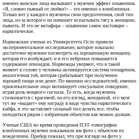
именно женские лица вызывают у мужчин эффект опьянения.
«Я, словно пьяный от любви!» – это именно о влюбленных.
Только вот у каждого мужчины свои предпочтения, свой тип
лица, из-за которого он начинает испытывать тягу к женщине,
пьянеть. И это не метафора – опьянение самое настоящее –
наркотическое.
Норвежские ученые из Университета Осло провели
экспериментальное исследование, которое показало:
достаточно мужчине посмотреть на хорошенькую женщину,
которая его возбуждает, и в его нейронах повышается
содержание опиоидов. Норвежцы уверяют, что в такой
момент в голове у человека активируется система поощрения,
аналогичная той, которая срабатывает при получении
хорошей пищи или денег. По мнению исследователей, именно
привлекательное лицо мотивирует сексуальное поведение,
играя роль мощного сигнала. То есть, когда мужчина
сталкивается с красивой, на его взгляд, женщиной, его мозг
тут же «выдает» ему награду в виде чувства наркотического
кайфа, и это заставляет сильный пол делать все, чтобы
находиться рядом с избранным объектом как можно дольше.
Ученые США во время проведения ПЭТ-томографии
влюбленных мужчин показывали им фото с объектом их
вожделения. Прибор показал, что при взгляде на фото у