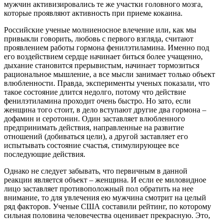
мужчин активизировались те же участки головного мозга,
которые проявляют активность при приеме кокаина.
Российские ученые молниеносное влечение или, как мы
привыкли говорить, любовь с первого взгляда, считают
проявлением работы гормона фенилэтиламина. Именно под
его воздействием сердце начинает биться более учащенно,
дыхание становится прерывистым, начинает тормозиться
рациональное мышление, а все мысли занимает только объект
влюбленности. Правда, эксперименты ученых показали, что
такое состояние длится недолго, потому что действие
фенилэтиламина проходит очень быстро. Но зато, если
женщина того стоит, в дело вступают другие два гормона –
дофамин и серотонин. Один заставляет влюбленного
предпринимать действия, направленные на развитие
отношений (добиваться цели), а другой заставляет его
испытывать состояние счастья, стимулирующее все
последующие действия.
Однако не следует забывать, что первичным в данной
реакции является объект – женщина. И если ее миловидное
лицо заставляет противоположный пол обратить на нее
внимание, то для увлечения ею мужчина смотрит на целый
ряд факторов. Ученые США составили рейтинг, по которому
сильная половина человечества оценивает прекрасную. Это,