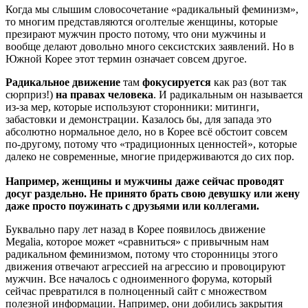
Когда мы слышим словосочетание «радикальный феминизм»,
то многим представляются оголтелые женщины, которые
презирают мужчин просто потому, что они мужчины и
вообще делают довольно много сексистских заявлений. Но в
Южной Корее этот термин означает совсем другое.
Радикальное движение
там
фокусируется
как раз (вот так
сюрприз!)
на правах человека
. И радикальным он называется
из-за мер, которые используют сторонники: митинги,
забастовки и демонстрации. Казалось бы, для запада это
абсолютно нормальное дело, но в Корее всё обстоит совсем
по-другому, потому что «традиционных ценностей», которые
далеко не современные, многие придерживаются до сих пор.
Например, женщины и мужчины даже сейчас проводят
досуг раздельно. Не принято брать свою девушку или жену
даже просто поужинать с друзьями или коллегами.
Буквально пару лет назад в Корее появилось движение
Megalia, которое может «сравниться» с привычным нам
радикальном феминизмом, потому что сторонницы этого
движения отвечают агрессией на агрессию и провоцируют
мужчин. Все началось с одноименного форума, который
сейчас превратился в полноценный сайт с множеством
полезной информации. Например, они добились закрытия