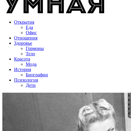
Открытия
Еда
Офис
Отношения
Здоровье
Гормоны
Тело
Красота
Мода
История
Биографии
Психология
Дети