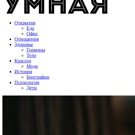
Открытия
Еда
Офис
Отношения
Здоровье
Гормоны
Тело
Красота
Мода
История
Биографии
Психология
Дети