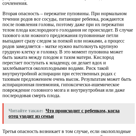
сочленения.
Вторая опасность – пережатие пуповины. При нормальном
течении родов все сосуды, питающие ребенка, рождаются
после появления головы, поэтому даже при их пережатии
телом плода кислородного голодания не происходит. В случае
тазового или ножного предлежания пуповинные петли
выпадают сразу следом за попкой или ножками, а процесс
родов замедляется – матке нужно вытолкнуть крупную
грудную клетку и головку. В это момент пуповина может
быть зажата между плодом и тазом матери. Кислород
перестает поступать к младенцу, он делает вдох и
захлебывается околоплодными водами. Риск такой
внутриутробной аспирации при естественных родах с
тазовым предложением очень высок. Результатам может быть
аспирационная пневмония, гипоксически-ишемическое
повреждение головного мозга и внутриутробная или даже
послеродовая смерть плода.
Читайте также:
Что происходит с ребенком, когда
отец уходит из семьи
Третья опасность возникает в том случае, если околоплодные