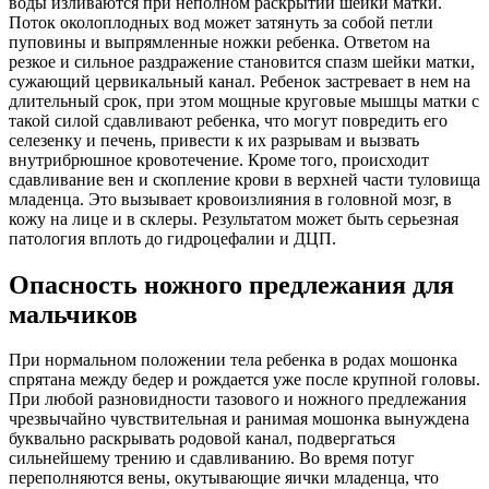
воды изливаются при неполном раскрытии шейки матки.
Поток околоплодных вод может затянуть за собой петли
пуповины и выпрямленные ножки ребенка. Ответом на
резкое и сильное раздражение становится спазм шейки матки,
сужающий цервикальный канал. Ребенок застревает в нем на
длительный срок, при этом мощные круговые мышцы матки с
такой силой сдавливают ребенка, что могут повредить его
селезенку и печень, привести к их разрывам и вызвать
внутрибрюшное кровотечение. Кроме того, происходит
сдавливание вен и скопление крови в верхней части туловища
младенца. Это вызывает кровоизлияния в головной мозг, в
кожу на лице и в склеры. Результатом может быть серьезная
патология вплоть до гидроцефалии и ДЦП.
Опасность ножного предлежания для
мальчиков
При нормальном положении тела ребенка в родах мошонка
спрятана между бедер и рождается уже после крупной головы.
При любой разновидности тазового и ножного предлежания
чрезвычайно чувствительная и ранимая мошонка вынуждена
буквально раскрывать родовой канал, подвергаться
сильнейшему трению и сдавливанию. Во время потуг
переполняются вены, окутывающие яички младенца, что