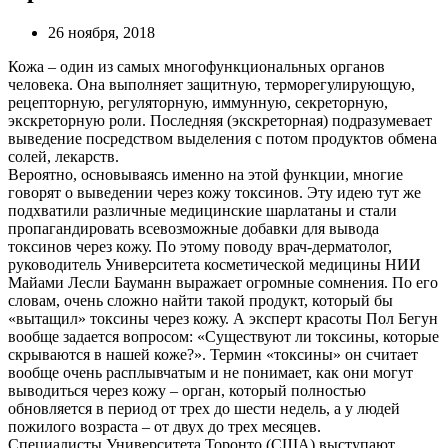
26 ноября, 2018
Кожа – один из самых многофункциональных органов
человека. Она выполняет защитную, терморегулирующую,
рецепторную, регуляторную, иммунную, секреторную,
экскреторную роли. Последняя (экскреторная) подразумевает
выведение посредством выделения с потом продуктов обмена
солей, лекарств.
Вероятно, основываясь именно на этой функции, многие
говорят о выведении через кожу токсинов. Эту идею тут же
подхватили различные медицинские шарлатаны и стали
пропагандировать всевозможные добавки для вывода
токсинов через кожу. По этому поводу врач-дерматолог,
руководитель Университета косметической медицины НИИ
Майами Лесли Бауманн выражает огромные сомнения. По его
словам, очень сложно найти такой продукт, который бы
«вытащил» токсины через кожу. А эксперт красоты Пол Бегун
вообще задается вопросом: «Существуют ли токсины, которые
скрываются в нашей коже?». Термин «токсины» он считает
вообще очень расплывчатым и не понимает, как они могут
выводиться через кожу – орган, который полностью
обновляется в период от трех до шести недель, а у людей
пожилого возраста – от двух до трех месяцев.
Специалисты Университета Торонто (США) выступают