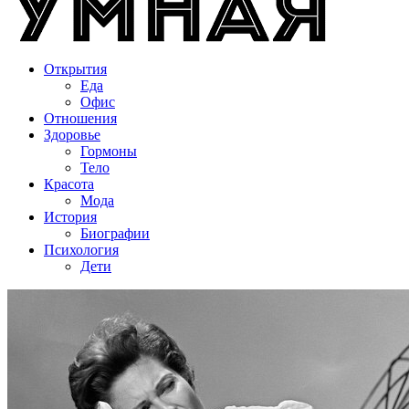
Открытия
Еда
Офис
Отношения
Здоровье
Гормоны
Тело
Красота
Мода
История
Биографии
Психология
Дети