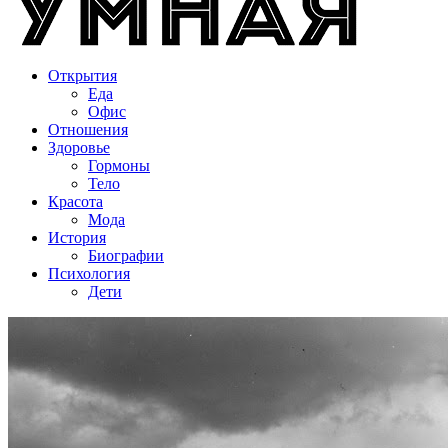
Открытия
Еда
Офис
Отношения
Здоровье
Гормоны
Тело
Красота
Мода
История
Биографии
Психология
Дети