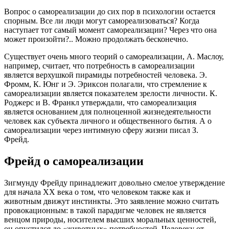
Вопрос о самореализации до сих пор в психологии остается
спорным. Все ли люди могут самореализоваться? Когда
наступает тот самый момент самореализации? Через что она
может произойти?.. Можно продолжать бесконечно.
Существует очень много теорий о самореализации, А. Маслоу,
например, считает, что потребность в самореализации
является верхушкой пирамиды потребностей человека. Э.
Фромм, К. Юнг и Э. Эриксон полагали, что стремление к
самореализации является показателем зрелости личности. К.
Роджерс и В. Франкл утверждали, что самореализация
является основанием для полноценной жизнедеятельности
человек как субъекта личного и общественного бытия. А о
самореализации через интимную сферу жизни писал З.
Фрейд.
Фрейд о самореализации
Зигмунду Фрейду принадлежит довольно смелое утверждение
для начала XX века о том, что человеком также как и
животным движут инстинкты. Это заявление можно считать
провокационным: в такой парадигме человек не является
венцом природы, носителем высших моральных ценностей,
он опустился до «животных» потребностей. Человеку от