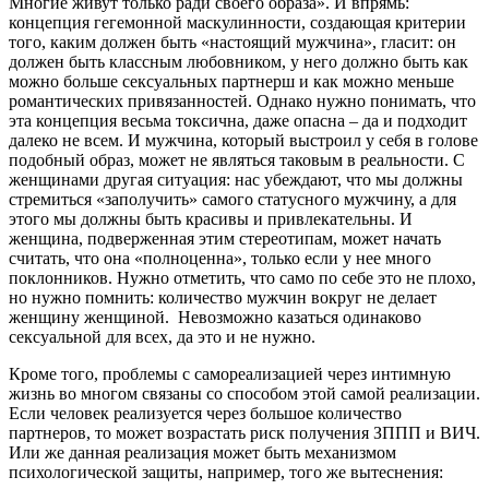
Многие живут только ради своего образа». И впрямь:
концепция гегемонной маскулинности, создающая критерии
того, каким должен быть «настоящий мужчина», гласит: он
должен быть классным любовником, у него должно быть как
можно больше сексуальных партнерш и как можно меньше
романтических привязанностей. Однако нужно понимать, что
эта концепция весьма токсична, даже опасна – да и подходит
далеко не всем. И мужчина, который выстроил у себя в голове
подобный образ, может не являться таковым в реальности. С
женщинами другая ситуация: нас убеждают, что мы должны
стремиться «заполучить» самого статусного мужчину, а для
этого мы должны быть красивы и привлекательны. И
женщина, подверженная этим стереотипам, может начать
считать, что она «полноценна», только если у нее много
поклонников. Нужно отметить, что само по себе это не плохо,
но нужно помнить: количество мужчин вокруг не делает
женщину женщиной. Невозможно казаться одинаково
сексуальной для всех, да это и не нужно.
Кроме того, проблемы с самореализацией через интимную
жизнь во многом связаны со способом этой самой реализации.
Если человек реализуется через большое количество
партнеров, то может возрастать риск получения ЗППП и ВИЧ.
Или же данная реализация может быть механизмом
психологической защиты, например, того же вытеснения: