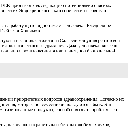
ак DEP, принято в классификацию потенциально опасных
ических Эндокринологов категорически не советуют
ва на работу щитовидной железы человека. Ежедневное
 Грейвса и Хашимото.
оветуют и врачи-аллергологи из Салгренской университетской
я аллергического раздражения. Даже у человека, вовсе не
е поллиноза, конъюнктивита или приступов бронхиальной
ошении приоритетных вопросов здравоохранения. Согласно их
динения, которые повсеместно используются в быту. Энн
оматизированные продукты, способен вызвать проблемы со
ы, как лучше сохранить на себе запах любимых духов,