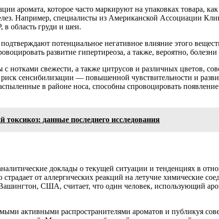
ации аромата, которое часто маркируют на упаковках товара, к
ез. Например, специалисты из Американской Ассоциации Клин
 в область груди и шеи.
 подтверждают потенциальное негативное влияние этого вещест
воцировать развитие гипертиреоза, а также, вероятно, болезни
ты с нотками свежести, а также цитрусов и различных цветов, с
 риск сенсибилизации — повышенной чувствительности и развити
распыленные в районе носа, способны спровоцировать появлени
й токсикоз: данные последнего исследования
аналитические доклады о текущей ситуации и тенденциях в отн
 страдает от аллергических реакций на летучие химические сое
Вашингтон, США, считает, что один человек, использующий ар
мыми активными распространителями ароматов и публикуя совет