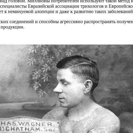
ад головой. Миллионы потребителей используют такой метод н
 специалисты Евразийской ассоциации трихологов и Европейског
т к неминуемой алопеции и даже к развитию таких заболеваний,
ских соединений и способны агрессивно распространять получ
 продукции.