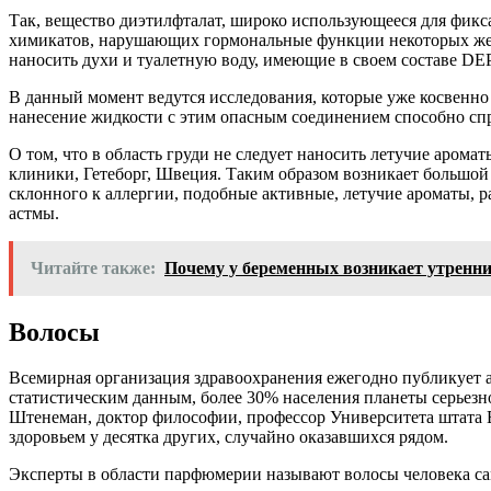
Так, вещество диэтилфталат, широко использующееся для фикс
химикатов, нарушающих гормональные функции некоторых жел
наносить духи и туалетную воду, имеющие в своем составе DEP,
В данный момент ведутся исследования, которые уже косвенно
нанесение жидкости с этим опасным соединением способно спро
О том, что в область груди не следует наносить летучие арома
клиники, Гетеборг, Швеция. Таким образом возникает большой
склонного к аллергии, подобные активные, летучие ароматы, 
астмы.
Читайте также:
Почему у беременных возникает утренни
Волосы
Всемирная организация здравоохранения ежегодно публикует 
статистическим данным, более 30% населения планеты серьезно
Штенеман, доктор философии, профессор Университета штата 
здоровьем у десятка других, случайно оказавшихся рядом.
Эксперты в области парфюмерии называют волосы человека са