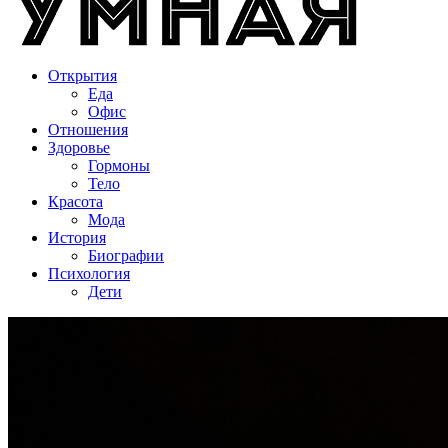
Открытия
Еда
Офис
Отношения
Здоровье
Гормоны
Тело
Красота
Мода
История
Биографии
Психология
Дети