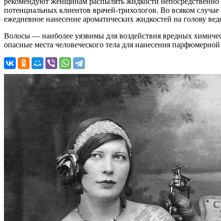
рекомендуют женщинам распылять жидкости непосредственно н
потенциальных клиентов врачей-трихологов. Во всяком случае
ежедневное нанесение ароматических жидкостей на голову веде
Волосы — наиболее уязвимы для воздействия вредных химиче
опасные места человеческого тела для нанесения парфюмерной