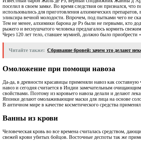
Известный барон Жиль де Рэ, верный сподвижник Жанны д’Арк 
поселил в своем замке. Во время следствия он признался, что 
использовались для приготовления алхимических препаратов, 
эликсира вечной молодости. Впрочем, под пытками чего не ск
Тем не менее, алхимики барона де Рэ были не первыми, кто до
рыжего и веснушчатого человека предлагалось кормить свежими
Через 120 лет тело, ставшее мумией, должно было приобрести 
Читайте также:
Сбривание бровей: зачем это делают не
Омоложение при помощи навоза
Да-да, в древности красавицы применяли навоз как составную
навоз и сегодня считается в Индии замечательным очищающим,
свойствами. Поэтому из коровьего навоза делали и делают лек
Японки делают омолаживающие маски для лица на основе соло
В античном мире в качестве косметического средства применял
Ванны из крови
Человеческая кровь во все времена считалась средством, дающи
свежей крови убитых бойцов. Восточные деспоты так же приме