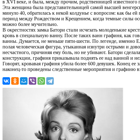
в XVI веке, и была, между прочим, родственницей известного 
Эта женщина была представительницей самой высшей венгерско
минуло 40, обратилась к некой колдунье с вопросом: как бы ей
период между Рождеством и Крещением, когда темные силы ос
можно более мучительно.
В окрестностях замка Батори стали исчезать молоденькие крес
кровь в специальную ванну. После таких ванн графиня, как гов
ванны. Думается, не меньше пяти-шести. По легенде, именно 
полая человеческая фигура, утыканная изнутри острыми и дов
несчастного, причиняя ему боль, но не убивают. Батори сдела
конструкции, графиня приказывала поднять ее над ванной и н
Говорят, кровавая графиня убила более 600 девушек. Конец ее
наконец-то проведены следственные мероприятия и графиню вз