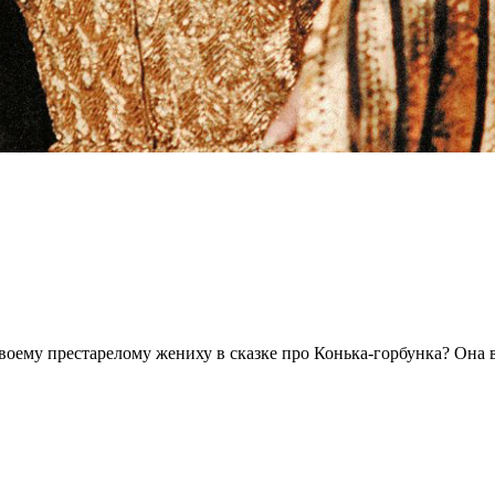
оему престарелому жениху в сказке про Конька-горбунка? Она 