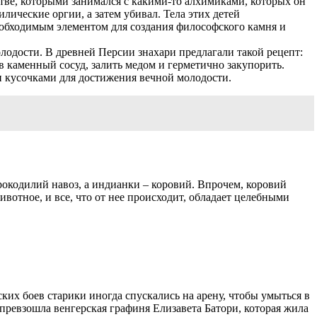
ве, которыми занимался с какими-то алхимиками, которых он
лические оргии, а затем убивал. Тела этих детей
необходимым элементом для создания философского камня и
лодости. В древней Персии знахари предлагали такой рецепт:
в каменный сосуд, залить медом и герметично закупорить.
и кусочками для достижения вечной молодости.
рокодилий навоз, а индианки – коровий. Впрочем, коровий
отное, и все, что от нее происходит, обладает целебными
ких боев старики иногда спускались на арену, чтобы умыться в
превзошла венгерская графиня Елизавета Батори, которая жила