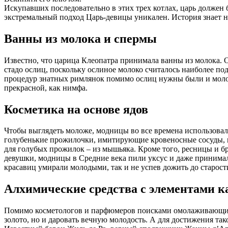
Искупавших последовательно в этих трех котлах, царь должен б
экстремальный подход Царь-девицы уникален. История знает 
Ванны из молока и спермы
Известно, что царица Клеопатра принимала ванны из молока. О
стадо ослиц, поскольку ослиное молоко считалось наиболее п
процедур знатных римлянок помимо ослиц нужны были и молоды
прекрасной, как нимфа.
Косметика на основе ядов
Чтобы выглядеть моложе, модницы во все времена использовали 
голубенькие прожилочки, имитирующие кровеносные сосуды, пр
для голубых прожилок – из мышьяка. Кроме того, ресницы и бр
девушки, модницы в Средние века пили уксус и даже принимал
красавиц умирали молодыми, так и не успев дожить до старост
Алхимические средства с элементами 
Помимо косметологов и парфюмеров поисками омолаживающих 
золото, но и даровать вечную молодость. А для достижения так