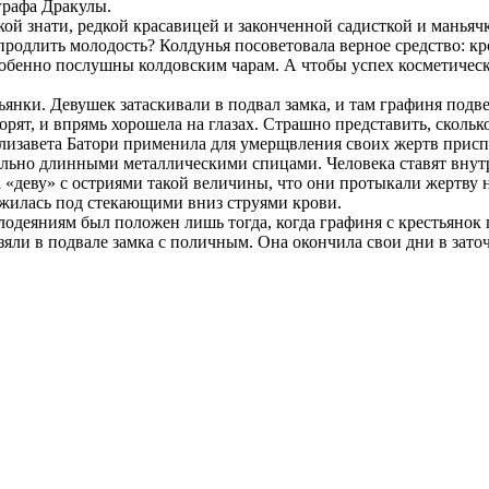
графа Дракулы.
й знати, редкой красавицей и законченной садисткой и маньяч
 продлить молодость? Колдунья посоветовала верное средство: кр
обенно послушны колдовским чарам. А чтобы успех косметическ
тьянки. Девушек затаскивали в подвал замка, и там графиня под
орят, и впрямь хорошела на глазах. Страшно представить, сколь
Елизавета Батори применила для умерщвления своих жертв присп
ольно длинными металлическими спицами. Человека ставят внутр
ла «деву» с остриями такой величины, что они протыкали жертву
ежилась под стекающими вниз струями крови.
 злодеяниям был положен лишь тогда, когда графиня с крестьяно
яли в подвале замка с поличным. Она окончила свои дни в зато