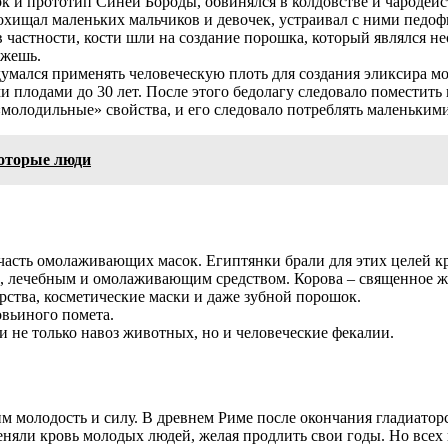
и прототип Синей Бороды, обвинялся в колдовстве и чародейст
похищал маленьких мальчиков и девочек, устраивал с ними педофи
в частности, кости шли на создание порошка, который являлся 
ажешь.
думался применять человеческую плоть для создания эликсира мо
 плодами до 30 лет. После этого бедолагу следовало поместить 
«молодильные» свойства, и его следовало потреблять маленьким
которые люди
 часть омолаживающих масок. Египтянки брали для этих целей к
 лечебным и омолаживающим средством. Корова – священное жив
арства, косметические маски и даже зубной порошок.
вьиного помета.
и не только навоз животных, но и человеческие фекалии.
м молодость и силу. В древнем Риме после окончания гладиаторс
няли кровь молодых людей, желая продлить свои годы. Но всех 