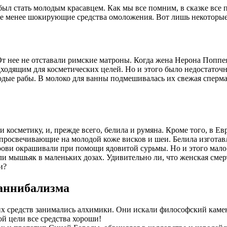
ыл стать молодым красавцем. Как мы все помним, в сказке все п
не менее шокирующие средства омоложения. Вот лишь некоторые
т нее не отставали римские матроны. Когда жена Нерона Поппея
одходящим для косметических целей. Но и этого было недостато
е рабы. В молоко для ванны подмешивалась их свежая сперма. 
косметику, и, прежде всего, белила и румяна. Кроме того, в Ев
освечивающие на молодой коже висков и шеи. Белила изготавли
ови окрашивали при помощи ядовитой сурьмы. Но и этого мало. 
и мышьяк в маленьких дозах. Удивительно ли, что женская смер
и?
каннибализма
средств занимались алхимики. Они искали философский камень
ой цели все средства хороши!