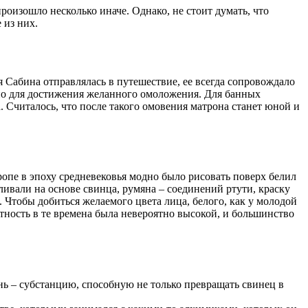
роизошло несколько иначе. Однако, не стоит думать, что
 из них.
 Сабина отправлялась в путешествие, ее всегда сопровождало
чно для достижения желанного омоложения. Для банных
Считалось, что после такого омовения матрона станет юной и
ропе в эпоху средневековья модно было рисовать поверх белил
вали на основе свинца, румяна – соединений ртути, краску
Чтобы добиться желаемого цвета лица, белого, как у молодой
тность в те времена была невероятно высокой, и большинство
 – субстанцию, способную не только превращать свинец в