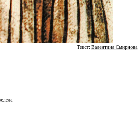
Текст:
Валентина Смирнова
велела