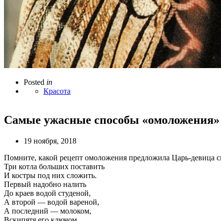
Posted
in
Красота
Самые ужасные способы «омоложения»
19 ноября, 2018
Помните, какой рецепт омоложения предложила Царь-девица св
Три котла больших поставить
И костры под них сложить.
Первый надобно налить
До краев водой студеной,
А второй — водой вареной,
А последний — молоком,
Вскипятя его ключом.