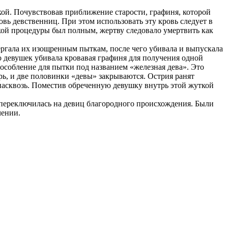
кой. Почувствовав приближение старости, графиня, которой
овь девственниц. При этом использовать эту кровь следует в
ой процедуры был полным, жертву следовало умертвить как
вергала их изощренным пыткам, после чего убивала и выпускала
ко девушек убивала кровавая графиня для получения одной
особление для пытки под названием «железная дева». Это
ь, и две половинки «девы» закрываются. Острия ранят
 насквозь. Поместив обреченную девушку внутрь этой жуткой
к переключилась на девиц благородного происхождения. Были
чении.