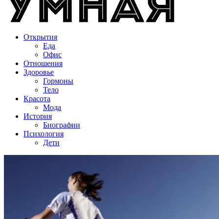
Открытия
Еда
Офис
Отношения
Здоровье
Гормоны
Тело
Красота
Мода
История
Биографии
Психология
Дети