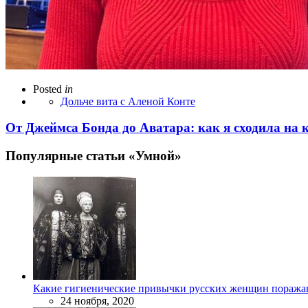
Posted
in
Дольче вита с Аленой Конте
От Джеймса Бонда до Аватара: как я сходила на 
Популярные статьи «Умной»
Какие гигиенические привычки русских женщин поража
24 ноября, 2020