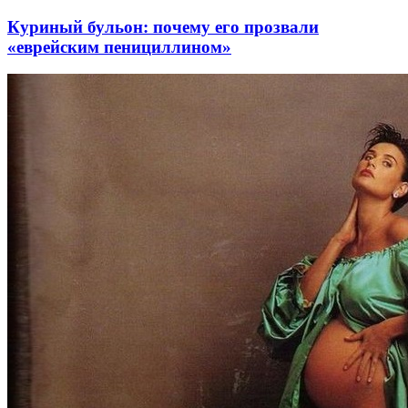
Куриный бульон: почему его прозвали
«еврейским пенициллином»