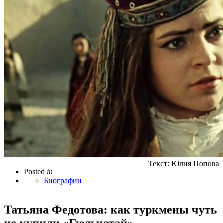
Текст:
Юлия Попова
Posted
in
Биографии
Татьяна Федотова: как туркмены чуть
не купили «Гюльчатай»