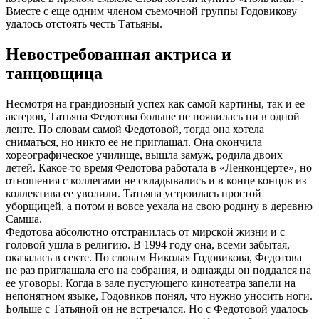
Вместе с еще одним членом съемочной группы Годовикову
удалось отстоять честь Татьяны.
Невостребованная актриса и
танцовщица
Несмотря на грандиозный успех как самой картины, так и ее
актеров, Татьяна Федотова больше не появилась ни в одной
ленте. По словам самой Федотовой, тогда она хотела
сниматься, но никто ее не приглашал. Она окончила
хореографическое училище, вышла замуж, родила двоих
детей. Какое-то время Федотова работала в «Ленконцерте», но
отношения с коллегами не складывались и в конце концов из
коллектива ее уволили. Татьяна устроилась простой
уборщицей, а потом и вовсе уехала на свою родину в деревню
Самша.
Федотова абсолютно отстранилась от мирской жизни и с
головой ушла в религию. В 1994 году она, всеми забытая,
оказалась в секте. По словам Николая Годовикова, Федотова
не раз приглашала его на собрания, и однажды он поддался на
ее уговоры. Когда в зале пустующего кинотеатра запели на
непонятном языке, Годовиков понял, что нужно уносить ноги.
Больше с Татьяной он не встречался. Но с Федотовой удалось