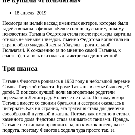
18 апреля, 2019
Несмотря на целый каскад именитых актеров, которые были
задействованы в фильме «Белое солнце пустыни», никому
неизвестная Татьяна Федотова стала после премьеры картины
отнюдь не меньшей звездой. Именно Федотова воплотила на
экране образ младшей жены Абдуллы, трогательной
Гюльчатай. К сожалению (а по мнению самой Татьяны, к
счастью), эта роль оказалась для актрисы единственной.
Три шанса
Татьяна Федотова родилась в 1950 году в небольшой деревне
Самша Тверской области. Кроме Татьяны в семье было еще 9
детей. В поисках лучшей доли многодетные родители
переехали в Ленинград. Но легче не стало. Поэтому вскоре
Татьяна вместе со своими братьями и сестрами оказалась в
интернате. Как ни странно, эта трагедия стала для девочки
своеобразной путевкой в жизнь. Потому как именно в стенах
казенного дома Федотова стала заниматься танцами. Правда,
Татьяне не слишком нравились па, но кружок посещала ее
подруга, поэтому Федотова ходила туда просто так, за