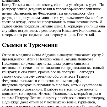
компанию.
Когда Татьяна окончила школу, ей снова улыбнулась удача. По
распределению девушку взяли в хореографическое училище
имени Вагановой, но Федотовой там не нравилось. Она
регулярно прогуливала занятия и с удовольствием бы вообще
сбежала оттуда, если бы представилась такая возможность. И
судьба снова подарила Татьяне шанс. В коридоре училища она
случайно встретилась с режиссером Николаем Конюшевым,
который как раз подыскивал актрису на роль Гюльчатай.
Съемки в Туркмении
От роли младшей жены Абдуллы накануне отказались сразу 2
претендентки: Ирина Печерникова и Татьяна Денисова.
Последняя, цирковая артистка, даже успела сняться в
нескольких сценах, но неожиданно ей предложили выгодный
контракт, и она ушла, бросив все на полпути. Благодаря
такому счастливому стечению обстоятельств Татьяна
Федотова оказалась в советском кинематографе.
Федотова прекрасно справилась с ролью, хоть и чувствовала
себя немного скованной. В работе ей в том числе помогло
внимание со стороны Николая Годовикова, который играл в
фильме Петруху. Тот не на шутку влюбился в свою партнершу,
а однажды даже отбил ее у местных жителей, туркменов,
которые в прямом смысле слова хотели купить «Гюльчатай».