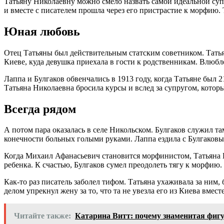
Татьяну Николаевну можно смело назвать самой идеальной суп
и вместе с писателем прошла через его пристрастие к морфию.
Юная любовь
Отец Татьяны был действительным статским советником. Татьян
Киеве, куда девушка приехала в гости к родственникам. Влюбле
Лаппа и Булгаков обвенчались в 1913 году, когда Татьяне бы
Татьяна Николаевна бросила курсы и вслед за супругом, которы
Всегда рядом
А потом пара оказалась в селе Никольском. Булгаков служил т
конечности больных голыми руками. Лаппа ездила с Булгаковы
Когда Михаил Афанасьевич становится морфинистом, Татьяна Ни
ребенка. К счастью, Булгаков сумел преодолеть тягу к морфию.
Как-то раз писатель заболел тифом. Татьяна ухаживала за ним,
делом упрекнул жену за то, что та не увезла его из Киева вмес
Читайте также:
Катарина Витт: почему знаменитая фигу