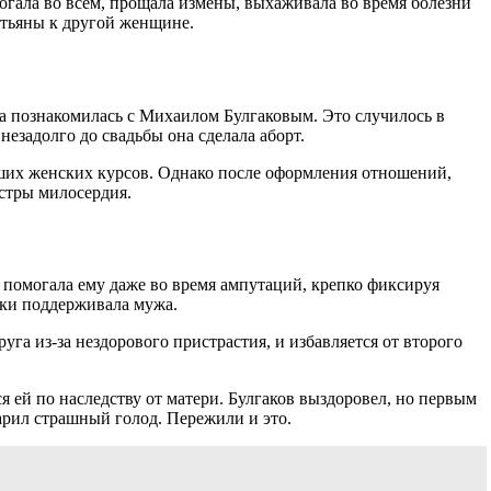
огала во всем, прощала измены, выхаживала во время болезни
Татьяны к другой женщине.
да познакомилась с Михаилом Булгаковым. Это случилось в
незадолго до свадьбы она сделала аборт.
ысших женских курсов. Однако после оформления отношений,
естры милосердия.
и помогала ему даже во время ампутаций, крепко фиксируя
ски поддерживала мужа.
а из-за нездорового пристрастия, и избавляется от второго
ся ей по наследству от матери. Булгаков выздоровел, но первым
 царил страшный голод. Пережили и это.