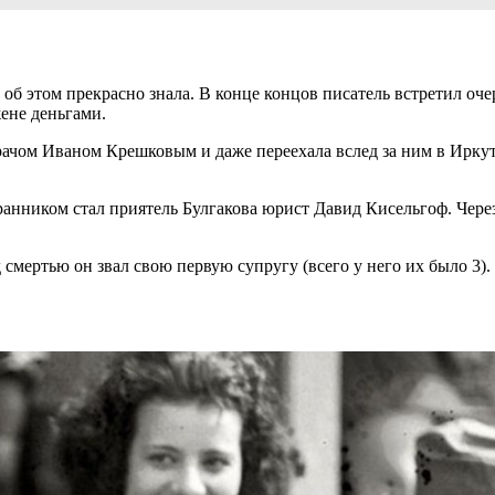
, об этом прекрасно знала. В конце концов писатель встретил оч
ене деньгами.
рачом Иваном Крешковым и даже переехала вслед за ним в Иркут
анником стал приятель Булгакова юрист Давид Кисельгоф. Через
мертью он звал свою первую супругу (всего у него их было 3). К