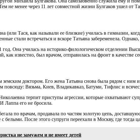
ругой Михаила Булгакова. Она самозабвенно служила ему и пом
 Тем не менее через 11 лет совместной жизни Булгаков ушел от 
а (или Тася, как называли ее близкие) училась в гимназии, ког
нные стали встречаться и вскоре Татьяна забеременела. Однако, 
л 21 год. Она училась на историко-филологическом отделении В
й, как известно, был врачом, отправилась на фронт в качестве с
ам земским доктором. Его жена Татьяна снова была рядом с ним 
м повсюду: Вязьма, Киев, Владикавказ, Батуми, Тифлис и всяче
колаевна терпит приступы агрессии, которые охватывают супруг
 И Лаппа его не бросила.
 бегала по врачам, продавала по частям золотую цепь, доставшую
те с белыми. После этого супруги переехали в Москву, где тогда
ристка не замужем и не имеет детей