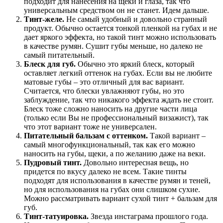
подходит для нанесения на щеки и глаза, так что
универсальным средством он не станет. Идем дальше.
Тинт-желе.
Не самый удобный и довольно странный
продукт. Обычно остается тонкой пленкой на губах и не
дает яркого эффекта, но такой тинт можно использовать
в качестве румян. Сушит губы меньше, но далеко не
самый питательный.
Блеск для губ.
Обычно это яркий блеск, который
оставляет легкий оттенок на губах. Если вы не любите
матовые губы – это отличный для вас вариант.
Считается, что блески увлажняют губы, но это
заблуждение, так что никакого эффекта ждать не стоит.
Блеск тоже сложно наносить на другие части лица
(только если Вы не профессиональный визажист), так
что этот вариант тоже не универсален.
Питательный бальзам с оттенком.
Такой вариант –
самый многофункциональный, так как его можно
наносить на губы, щеки, а по желанию даже на веки.
Пудровый тинт.
Довольно интересная вещь, но
придется по вкусу далеко не всем. Такие тинты
подходят для использования в качестве румян и теней,
но для использования на губах они слишком сухие.
Можно рассматривать вариант сухой тинт + бальзам для
губ.
Тинт-татуировка.
Звезда инстаграма прошлого года.