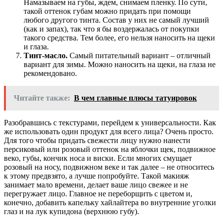
Намазываем на губы, ждем, снимаем пленку. По сути,
такой оттенок губам можно придать при помощи
любого другого тинта. Состав у них не самый лучший
(как и запах), так что я бы воздержалась от покупки
такого средства. Тем более, его нельзя наносить на щеки
и глаза.
Тинт-масло.
Самый питательный вариант – отличный
вариант для зимы. Можно наносить на щеки, на глаза не
рекомендовано.
Читайте также:
В чем главные плюсы татуировок
Разобравшись с текстурами, перейдем к универсальности. Как
же использовать один продукт для всего лица? Очень просто.
Для того чтобы придать свежести лицу нужно нанести
персиковый или розовый оттенок на яблочки щек, подвижное
веко, губы, кончик носа и виски. Если многих смущает
розовый на носу, подвижном веке и так далее – не относитесь
к этому предвзято, а лучше попробуйте. Такой макияж
занимает мало времени, делает ваше лицо свежее и не
перегружает лицо. Главное не переборщить с цветом и,
конечно, добавить капельку хайлайтера во внутренние уголки
глаз и на лук купидона (верхнюю губу).