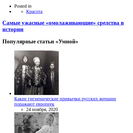
Posted
in
Красота
Самые ужасные «омолаживающие» средства в
истории
Популярные статьи «Умной»
Какие гигиенические привычки русских женщин
поражают европеек
24 ноября, 2020