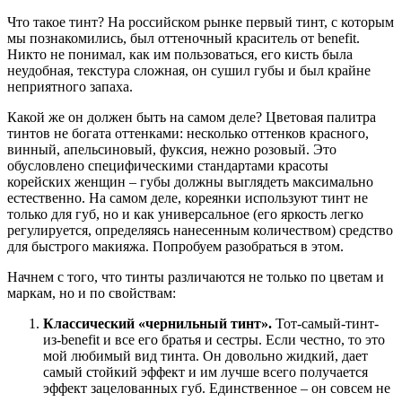
Что такое тинт? На российском рынке первый тинт, с которым
мы познакомились, был оттеночный краситель от benefit.
Никто не понимал, как им пользоваться, его кисть была
неудобная, текстура сложная, он сушил губы и был крайне
неприятного запаха.
Какой же он должен быть на самом деле? Цветовая палитра
тинтов не богата оттенками: несколько оттенков красного,
винный, апельсиновый, фуксия, нежно розовый. Это
обусловлено специфическими стандартами красоты
корейских женщин – губы должны выглядеть максимально
естественно. На самом деле, кореянки используют тинт не
только для губ, но и как универсальное (его яркость легко
регулируется, определяясь нанесенным количеством) средство
для быстрого макияжа. Попробуем разобраться в этом.
Начнем с того, что тинты различаются не только по цветам и
маркам, но и по свойствам:
Классический «чернильный тинт».
Тот-самый-тинт-
из-benefit и все его братья и сестры. Если честно, то это
мой любимый вид тинта. Он довольно жидкий, дает
самый стойкий эффект и им лучше всего получается
эффект зацелованных губ. Единственное – он совсем не