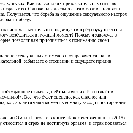
усах, звуках. Как только таких привлекательных сигналов
 педаль газа. Однако параллельно с этим мозг выполняет и
я. Получается, что борьба за ощущение сексуального настроя
одержит победу.
их система значительно продвинула вперёд науку о сексе и
 могу возбудиться в нужный момент? Почему я завожусь в
торые позволят вам приблизиться к пониманию своей
наличие сексуальных стимулов и отправляет сигнал в
лекательной, забываете о стеснении и ощущаете прилив
возбуждающие стимулы, нейтрализует их. Распознаёт в
суально!». Всё, что будет оценено, как опасное или
иях, когда в интимный момент в комнату заходит посторонний
хологии Эмили Нагоски в книге «Как хочет женщина» (2015)
 относится и страх не достигнуть оргазма, и страх показаться