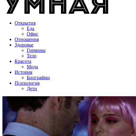
Открытия
Еда
Офис
Отношения
Здоровье
Гормоны
Тело
Красота
Мода
История
Биографии
Психология
Дети