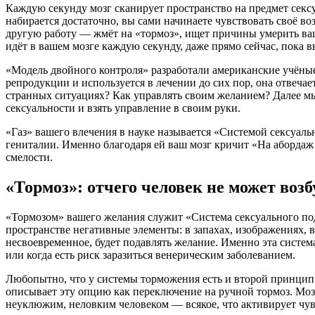
Каждую секунду мозг сканирует пространство на предмет сексуа
набирается достаточно, вы сами начинаете чувствовать своё во
другую работу — жмёт на «тормоз», ищет причины умерить ваш 
идёт в вашем мозге каждую секунду, даже прямо сейчас, пока вы 
«Модель двойного контроля» разработали американские учёные
репродукции и используется в лечении до сих пор, она отвеча
странных ситуациях? Как управлять своим желанием? Далее м
сексуальности и взять управление в своим руки.
«Газ» вашего влечения в науке называется «Системой сексуал
гениталии. Именно благодаря ей ваш мозг кричит «На абордаж!»
смелости.
«Тормоз»: отчего человек не может возб
«Тормозом» вашего желания служит «Система сексуального по
пространстве негативные элементы: в запахах, изображениях, в 
несвоевременное, будет подавлять желание. Именно эта систем
или когда есть риск заразиться венерическим заболеванием.
Любопытно, что у системы торможения есть и второй принцип 
описывает эту опцию как переключение на ручной тормоз. Мозг 
неуклюжим, неловким человеком — всякое, что активирует чув