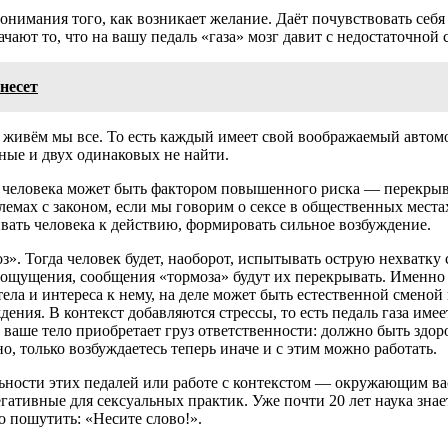
нимания того, как возникает желание. Даёт почувствовать себя
ют то, что на вашу педаль «газа» мозг давит с недостаточной с
несет
живём мы все. То есть каждый имеет свой воображаемый автомо
зные и двух одинаковых не найти.
 человека может быть фактором повышенного риска — перекрыва
лемах с законом, если мы говорим о сексе в общественных места
ать человека к действию, формировать сильное возбуждение.
з». Тогда человек будет, наоборот, испытывать острую нехватк
ощущения, сообщения «тормоза» будут их перекрывать. Именно т
тела и интереса к нему, на деле может быть естественной сменой
ения. В контекст добавляются стрессы, то есть педаль газа име
и ваше тело приобретает груз ответственности: должно быть здор
о, только возбуждаетесь теперь иначе и с этим можно работать.
ности этих педалей или работе с контекстом — окружающим вас 
ативные для сексуальных практик. Уже почти 20 лет наука знает
ко пошутить: «Несите слово!».