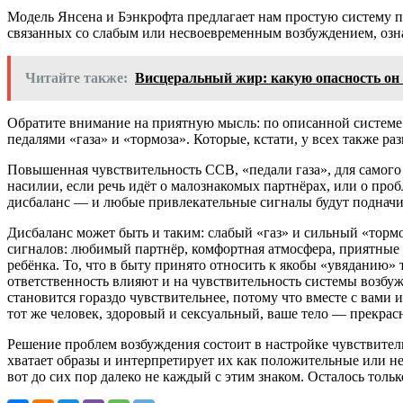
Модель Янсена и Бэнкрофта предлагает нам простую систему по
связанных со слабым или несвоевременным возбуждением, означа
Читайте также:
Висцеральный жир: какую опасность он 
Обратите внимание на приятную мысль: по описанной системе 
педалями «газа» и «тормоза». Которые, кстати, у всех также ра
Повышенная чувствительность ССВ, «педали газа», для самого
насилии, если речь идёт о малознакомых партнёрах, или о проб
дисбаланс — и любые привлекательные сигналы будут подначив
Дисбаланс может быть и таким: слабый «газ» и сильный «тормо
сигналов: любимый партнёр, комфортная атмосфера, приятные 
ребёнка. То, что в быту принято относить к якобы «увяданию» 
ответственность влияют и на чувствительность системы возбужд
становится гораздо чувствительнее, потому что вместе с вами 
тот же человек, здоровый и сексуальный, ваше тело — прекрасн
Решение проблем возбуждения состоит в настройке чувствитель
хватает образы и интерпретирует их как положительные или нег
вот до сих пор далеко не каждый с этим знаком. Осталось толь