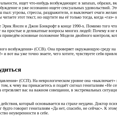
льности, ищет что-нибудь возбуждающее: в запахах, образах, вк
збуждение и уже осознанно ищете сексуальных удовольствий. Это
пыл: угрозы, стрессы, раздражители, и выключает очаги желани
читаете этот текст, но ощутите вы её только тогда, когда «газ» 
 Эрик Янсен и Джон Бэнкрофт в конце 1990-х. Помимо того что 
ет на простые и деликатные вопросы многих людей: Почему я не
ы приведём основные положение Модели двойного контроля, ко
ьного возбуждения» (ССВ). Она проверяет окружающую среду на 
 и вот вы уже точно знаете, чего хотите, чувствуете себя прив
удиться
давления» (ССП). На неврологическом уровне она «выключает» 
том, к чему вы прикасаетесь и подаёт сигнал гениталиям «Не сек
а отрезвляет вас на важном совещании, в экстремальных ситуац
действия, который основывается на страхе неудачи. Доктор пси
будто говорит гениталиям «Да нет, спасибо, не сейчас». К этому
ство неуверенности в себе.