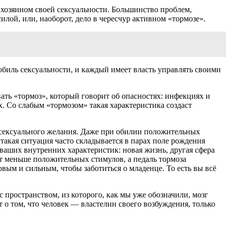
 хозяином своей сексуальности. Большинство проблем,
илой, или, наоборот, дело в чересчур активном «тормозе».
биль сексуальности, и каждый имеет власть управлять своими
ть «тормоз», который говорит об опасностях: инфекциях и
х. Со слабым «тормозом» такая характеристика создаст
у сексуального желания. Даже при обилии положительных
акая ситуация часто складывается в парах поле рождения
 ваших внутренних характеристик: новая жизнь, другая сфера
ет меньше положительных стимулов, а педаль тормоза
овым и сильным, чтобы заботиться о младенце. То есть вы всё
пространством, из которого, как мы уже обозначили, мозг
 о том, что человек — властелин своего возбуждения, только