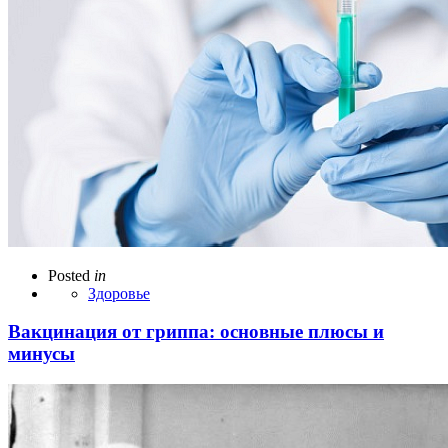
Posted
in
Здоровье
Вакцинация от гриппа: основные плюсы и
минусы