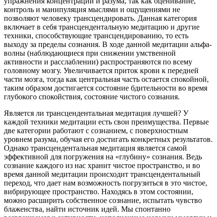
упражнения концентрации и разума, так как оценивание,
контроль и манипуляция мыслями и ощущениями не
позволяют человеку трансцендировать. Данная категория
включает в себя трансцендентальную медитацию и другие
техники, способствующие трансцендированию, то есть
выходу за пределы сознания. В ходе данной медитации альфа-
волны (наблюдающиеся при снижении умственной
активности и расслаблении) распространяются по всему
головному мозгу. Увеличивается приток крови к передней
части мозга, тогда как центральная часть остается спокойной,
таким образом достигается состояние бдительности во время
глубокого спокойствия, состояние чистого сознания.
Является ли трансцендентальная медитация лучшей? У
каждой техники медитации есть свои преимущества. Первые
две категории работают с сознанием, с поверхностным
уровнем разума, обучая его достигать конкретных результатов.
Однако трансцендентальная медитация является самой
эффективной для погружения на «глубину» сознания. Ведь
сознание каждого из нас хранит чистое пространство, и во
время данной медитации происходит трансцендентальный
переход, что дает нам возможность погрузиться в это чистое,
вибрирующее пространство. Находясь в этом состоянии,
можно расширить собственное сознание, испытать чувство
блаженства, найти источник идей. Мы спонтанно