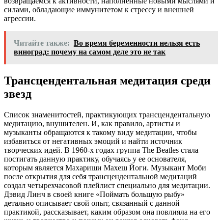
возвращаемся к активности, наполненные новыми мыслями и
силами, обладающие иммунитетом к стрессу и внешней
агрессии.
Читайте также:
Во время беременности нельзя есть
виноград: почему на самом деле это не так
Трансцендентальная медитация среди
звезд
Список знаменитостей, практикующих трансцендентальную
медитацию, внушителен. И, как правило, артисты и
музыканты обращаются к такому виду медитации, чтобы
избавиться от негативных эмоций и найти источник
творческих идей. В 1960-х годах группа The Beatles стала
постигать данную практику, обучаясь у ее основателя,
которым является Махариши Махеш Йоги. Музыкант Моби
после открытия для себя трансцендентальной медитаций
создал четырехчасовой плейлист специально для медитации.
Дэвид Линч в своей книге «Поймать большую рыбу»
детально описывает свой опыт, связанный с данной
практикой, рассказывает, каким образом она повлияла на его