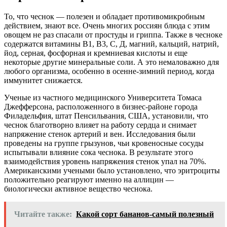
То, что чеснок — полезен и обладает противомикробным
действием, знают все. Очень многих россиян блюда с этим
овощем не раз спасали от простуды и гриппа. Также в чесноке
содержатся витамины В1, В3, С, Д, магний, кальций, натрий,
йод, серная, фосфорная и кремниевая кислоты и еще
некоторые другие минеральные соли. А это немаловажно для
любого организма, особенно в осенне-зимний период, когда
иммунитет снижается.
Ученые из частного медицинского Университета Томаса
Джефферсона, расположенного в бизнес-районе города
Филадельфия, штат Пенсильвания, США, установили, что
чеснок благотворно влияет на работу сердца и снимает
напряжение стенок артерий и вен. Исследования были
проведены на группе грызунов, чьи кровеносные сосуды
испытывали влияние сока чеснока. В результате этого
взаимодействия уровень напряжения стенок упал на 70%.
Американскими учеными было установлено, что эритроциты
положительно реагируют именно на аллицин —
биологически активное вещество чеснока.
Читайте также:
Какой сорт бананов-самый полезный