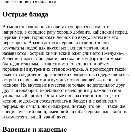
вовсе становится опасным.
Острые блюда
Во многих кулинарных советах говорится о том, что,
например, в овощное рагу хорошо добавить кайенский перец,
черный перец горошком и чеснок по вкусу. Затем все это
пережарить. Врачи-гастроэнтерологи отлично знают
результаты подобных вкусовых экспериментов, они
называются «острый химический ожег слизистой желудка».
Лечение такого заболевания весьма не комфортное и может
быть длительным, в зависимости от степени и объема
поражений внутренних стенок желудка. А происходит такой
ожег от соединения органических элементов, содержащихся в
острых соках, как минимум двух этих овощей — перца и
чеснока. Их вкусовые качества не только не дополняют друг
друга, а наоборот, перебивают имеющийся у каждого свой,
уникальный аромат. Опытные повара отлично знают, что
чеснок не должен соседствовать в блюде ни с кайенским
перцем, ни с чили, ни с имбирем, потому что он — такой же
специфический овощ, имеющий антибактериальные свойства
и самостоятельный, яркий вкус.
Вареные и жареные