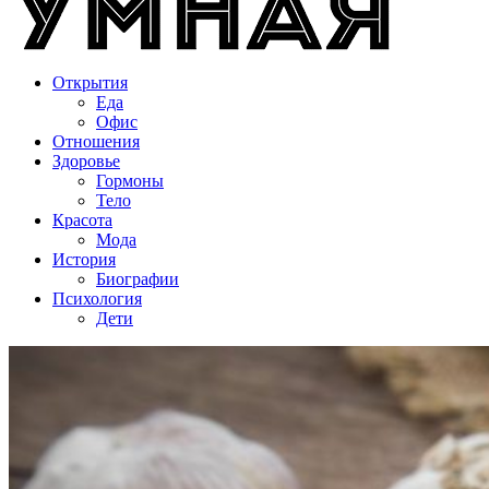
Открытия
Еда
Офис
Отношения
Здоровье
Гормоны
Тело
Красота
Мода
История
Биографии
Психология
Дети