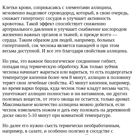
Клетки крови, соприкасаясь с элементами аллицина,
мгновенно выделяют сероводород, который, в свою очередь,
снижает гипертонус сосудов и улучшает активность
кровотока. Такой эффект способствует снижению
артериального давления и улучшает снабжение кислородом
жизненно важных органов и тканей, и прежде всего —
сердца. Таким образом для людей, например, больных
гипертонией, сок чеснока является панацеей и при этом
весьма доступной. И все это благодаря свойствам аллицина.
Но увы, это важное биологическое соединение гибнет,
попадая под термическую обработку. Как только зубчик
чеснока начинает жариться или вариться, то есть подвергаться
температуре кипения более чем 8 минут, аллицин в половину
теряет свои лечебные свойства. 45 минут кипения, например,
во время варки борща, куда чеснок тоже кладут весьма часто,
уничтожает аллицин полностью и ни витаминов, ни других
полезных веществ, от этого овоща не остается, только аромат.
Максимальное количество аллицина можно добиться, если
чеснок измельчить ножом и дать ему полежать на деревянной
доске около 5-10 минут при комнатной температуре.
Но далее его нужно съесть термически необработанным,
например, в салате, и особенно полезно в соседстве с