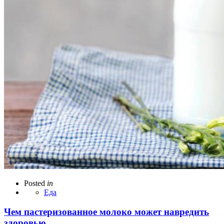
Posted
in
Еда
Чем пастеризованное молоко может навредить
здоровью