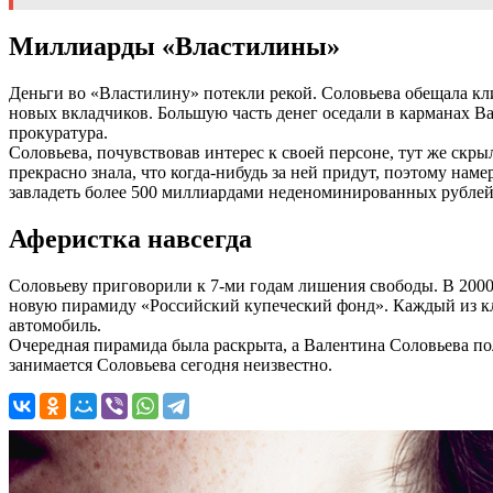
Миллиарды «Властилины»
Деньги во «Властилину» потекли рекой. Соловьева обещала кли
новых вкладчиков. Большую часть денег оседали в карманах 
прокуратура.
Соловьева, почувствовав интерес к своей персоне, тут же скры
прекрасно знала, что когда-нибудь за ней придут, поэтому на
завладеть более 500 миллиардами неденоминированных рублей
Аферистка навсегда
Соловьеву приговорили к 7-ми годам лишения свободы. В 2000 
новую пирамиду «Российский купеческий фонд». Каждый из кли
автомобиль.
Очередная пирамида была раскрыта, а Валентина Соловьева пол
занимается Соловьева сегодня неизвестно.