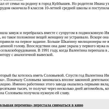
ал от семьи на родину в город Куйбышев. Но родители Ивана узн
трудом окончила 8 классов 10-летней средней школы и поступила
вышла замуж и перебралась вместе с супругом в подмосковную И
, но такое положение вещей женщину не устраивало. Вскоре она
отправили на первое задание. Больше Шкапину милиционеры не 
пиной голову. Впоследствии она даже украла у первого мужа н
ельхозоборудования. В 1991 году, когда Валентина переехала в
онтору с аналогичной вывеской.
торый бы хотелось иметь Соловьевой. Спустя год Валентина Ива
». Поначалу Соловьева занималась вполне законной деятельнос
одукцию. Именно работники этого завода оказались первыми вк
есятками тысяч, те получат через несколько дней автомобиль, к
на Соловьева получила нужную ей славу.
ольшая перемена» перестала сниматься в кино