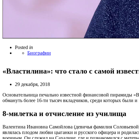
Posted
in
Биографии
«Властилина»: что стало с самой извес
29 декабря, 2018
Основательница печально известной финансовой пирамиды «Вл
обмануть более 16-ти тысяч вкладчиков, среди которых были и
8-милетка и отчисление из училища
Валентина Ивановна Самойлова (девичья фамилия Соловьевой),
являлась плодом любви цыганки и русского офицера и родилась
военным. Он служил на Сахалине, где и познакомился с матер