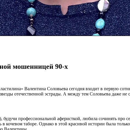
тной мошенницей 90-х
астилина» Валентина Соловьева сегодня входит в первую сотню
 звезды отечественной эстрады. А между тем Соловьева даже не о
 будучи профессиональной аферисткой, любила сочинять про се
 в кочевом таборе. Однако в этой красивой истории была тольк
ью Валентины.