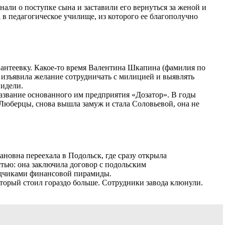
али о поступке сына и заставили его вернуться за женой и
 в педагогическое училище, из которого ее благополучно
вантеевку. Какое-то время Валентина Шкапина (фамилия по
 изъявила желание сотрудничать с милицией и выявлять
видели.
азвание основанного им предприятия «Дозатор». В годы
 Люберцы, снова вышла замуж и стала Соловьевой, она не
новна переехала в Подольск, где сразу открыла
тью: она заключила договор с подольским
ладчиками финансовой пирамиды.
оторый стоил гораздо больше. Сотрудники завода клюнули.