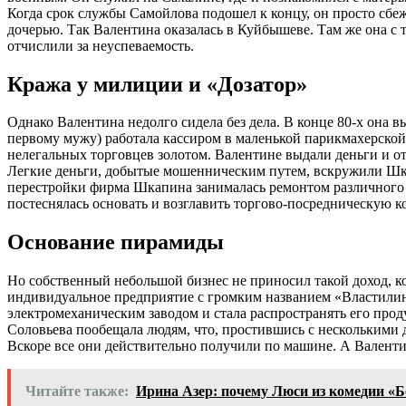
Когда срок службы Самойлова подошел к концу, он просто сбеж
дочерью. Так Валентина оказалась в Куйбышеве. Там же она с 
отчислили за неуспеваемость.
Кража у милиции и «Дозатор»
Однако Валентина недолго сидела без дела. В конце 80-х она 
первому мужу) работала кассиром в маленькой парикмахерской
нелегальных торговцев золотом. Валентине выдали деньги и 
Легкие деньги, добытые мошенническим путем, вскружили Шка
перестройки фирма Шкапина занималась ремонтом различного с
постеснялась основать и возглавить торгово-посредническую к
Основание пирамиды
Но собственный небольшой бизнес не приносил такой доход, ко
индивидуальное предприятие с громким названием «Властилина
электромеханическим заводом и стала распространять его пр
Соловьева пообещала людям, что, простившись с несколькими д
Вскоре все они действительно получили по машине. А Валенти
Читайте также:
Ирина Азер: почему Люси из комедии «Б