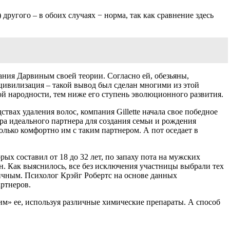
 другого – в обоих случаях − норма, так как сравнение здесь
ания Дарвиным своей теории. Согласно ей, обезьяны,
цивилизация – такой вывод был сделан многими из этой
ной народности, тем ниже его ступень эволюционного развития.
вах удаления волос, компания Gillette начала свое победное
а идеального партнера для создания семьи и рождения
лько комфортно им с таким партнером. А пот оседает в
х составил от 18 до 32 лет, по запаху пота на мужских
н. Как выяснилось, все без исключения участницы выбрали тех
гичным. Психолог Крэйг Робертс на основе данных
артнеров.
им» ее, используя различные химические препараты. А способ