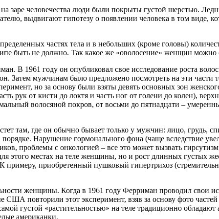
 на заре человечества люди были покрыты густой шерстью. Ледн
ателю, выдвигают гипотезу о появлении человека в том виде, ко
ределенных частях тела и в небольших (кроме головы) количеств
нципе быть не должно. Так какое же «оволосение» женщин можно
н. В 1961 году он опубликовал свое исследование роста волос 
он. Затем мужчинам было предложено посмотреть на эти части те
еримент, но за основу были взяты девять основных зон женского 
асть рук от кисти до локтя и часть ног от голени до колен), ве
ормальный волосяной покров, от восьми до пятнадцати – умеренн
тет там, где он обычно бывает только у мужчин: лицо, грудь, сп
е в порядке. Нарушение гормонального фона (чаще вследствие ув
ков, проблемы с онкологией – все это может вызвать гирсутизм,
ля этого местах на теле женщины, но и рост длинных густых жест
 К примеру, приобретенный пушковый гипертрихоз (стремительн
ьности женщины. Когда в 1961 году Ферриман проводил свои исс
е США повторили этот эксперимент, взяв за основу фото частей 
самой густой «растительностью» на теле традиционно обладают 
елые американки.