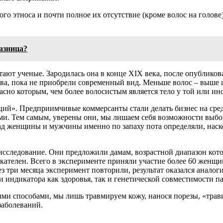
го этноса и почти полное их отсутствие (кроме волос на голове)
азница?
ают ученые. Зародилась она в конце XIX века, после опубликов
ова, пока не приобрели современный вид. Меньше волос – выше 
ласно которым, чем более волосистым является тело у той или и
ий». Предприимчивые коммерсанты стали делать бизнес на средст
ми. Тем самым, уверены они, мы лишаем себя возможности выбор
д женщины и мужчины именно по запаху пота определяли, наско
следование. Они предложили дамам, возрастной диапазон которы
кателен. Всего в эксперименте приняли участие более 60 женщи
з три месяца эксперимент повторили, результат оказался анало
и индикатора как здоровья, так и генетической совместимости п
ыми способами, мы лишь травмируем кожу, нанося порезы, «трав
заболеваний.