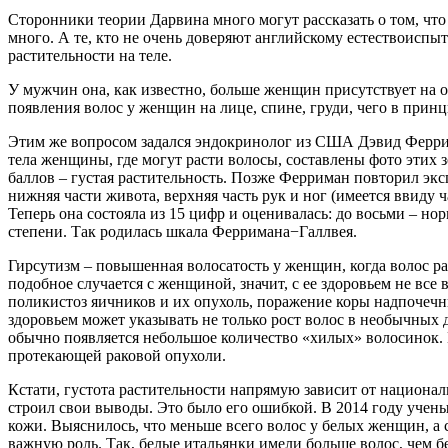
Сторонники теории Дарвина много могут рассказать о том, что
много. А те, кто не очень доверяют английскому естествоиспыт
растительности на теле.
У мужчин она, как известно, больше женщин присутствует на оп
появления волос у женщин на лице, спине, груди, чего в при
Этим же вопросом задался эндокринолог из США Дэвид Феррима
тела женщины, где могут расти волосы, составлены фото этих з
баллов – густая растительность. Позже Ферриман повторил эксп
нижняя части живота, верхняя часть рук и ног (имеется ввиду ч
Теперь она состояла из 15 цифр и оценивалась: до восьми – н
степени. Так родилась шкала Ферримана−Галлвея.
Гирсутизм – повышенная волосатость у женщин, когда волос рас
подобное случается с женщиной, значит, с ее здоровьем не вс
поликистоз яичников и их опухоль, поражение коры надпочечни
здоровьем может указывать не только рост волос в необычных д
обычно появляется небольшое количество «хилых» волосинок.
протекающей раковой опухоли.
Кстати, густота растительности напрямую зависит от национал
строил свои выводы. Это было его ошибкой. В 2014 году учены
кожи. Выяснилось, что меньше всего волос у белых женщин, а 
важную роль. Так, белые итальянки имели больше волос, чем б