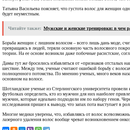
Татьяна Васильева поясняет, что густота волос для женщин одно
будет неуместным.
Читайте также:
Мужские и женские тренировки: в чем р
Борьба женщин с лишним волосом – всего лишь дань моде, счит
превращаясь в людей, теряли основную часть волосяного покр
теории. На ее основе возникли даже побочные расистские, сог
Дамы тут же бросились избавляться от «признаков отсталых нац
шествие. Между тем, ученые считают ошибкой борьбу с волоса
полноценного потомства. По мнению ученых, много веков наза
основном на волосе.
Шотландские ученые из Стерлингского университета провели ис
футболках определить, кто из мужчин для них наиболее привле
мужчин, которые идеально подходили им по набору генов. Чере
исследования пришел к выводу, что запах пота выступает в рол
Многие медики уверены, что, избавляясь от волос всевозможн
лазерного удаления волос вообще чреват возникновением онко