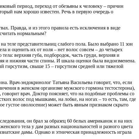
иковый период, переход от обезьяны к человеку – причин
торый нам хорошо известен. Речь в первую очередь о
ах. Правда, и из этого правила есть исключения в виде
 считать нормальным?
на теле представительниц слабого пола. Было выбрано 11 зон
ла и оценить их от ноля – нет волос совсем – до четырех
тела: верхняя губа, подбородок, часть груди, верхняя и
рхняя и нижняя части спины. И шкала оценки была видоизменена.
ый гирсутизм, свыше 15 – гирсутизм средней или тяжелой
ина. Врач-эндокринолог Татьяна Васильева говорит, что, если
еличения в женском организме мужского гормона тестостерона),
 говорит врач. Доктор поясняет, что на подобные проблемы со
ких волос под мышками, на лобке, на ногах – то есть, там, где
ое густое оволосение) может быть явным признаком скрыто
ледования, он брал за образец 60 белых американок и на них
женского тела у дам разных национальностей и разного цвета
азиатские дамы. Однако и этническая принадлежность играла