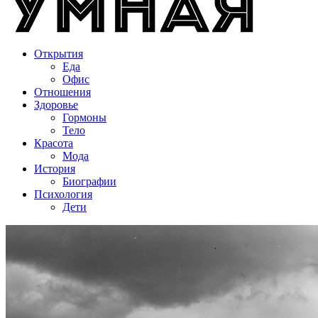
Открытия
Еда
Офис
Отношения
Здоровье
Гормоны
Тело
Красота
Мода
История
Биографии
Психология
Дети