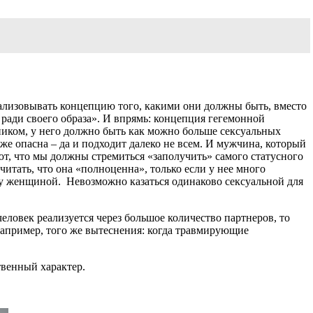
ализовывать концепцию того, какими они должны быть, вместо
 ради своего образа». И впрямь: концепция гегемонной
иком, у него должно быть как можно больше сексуальных
е опасна – да и подходит далеко не всем. И мужчина, который
ют, что мы должны стремиться «заполучить» самого статусного
итать, что она «полноценна», только если у нее много
ну женщиной. Невозможно казаться одинаково сексуальной для
еловек реализуется через большое количество партнеров, то
апример, того же вытеснения: когда травмирующие
твенный характер.