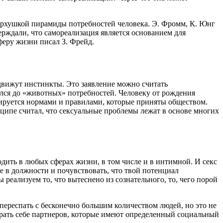
 верхушкой пирамиды потребностей человека. Э. Фромм, К. Юнг
ерждали, что самореализация является основанием для
феру жизни писал З. Фрейд.
движут инстинкты. Это заявление можно считать
лся до «животных» потребностей. Человеку от рождения
лируется нормами и правилами, которые приняты обществом.
ипе считал, что сексуальные проблемы лежат в основе многих
одить в любых сферах жизни, в том числе и в интимной. И секс
е в должности и почувствовать, что твой потенциал
реализуем то, что вытеснено из сознательного, то, чего порой
переспать с бесконечно большим количеством людей, но это не
ирать себе партнеров, которые имеют определенный социальный