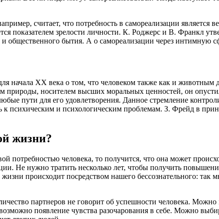
например, считает, что потребность в самореализации является
тся показателем зрелости личности. К. Роджерс и В. Франкл утв
 и общественного бытия. А о самореализации через интимную с
я начала XX века о том, что человеком также как и животным 
ом природы, носителем высших моральных ценностей, он опусти
любые пути для его удовлетворения. Данное стремление контро
к психическим и психологическим проблемам. З. Фрейд в принц
ой жизни?
вой потребностью человека, то получится, что она может происх
ции. Не нужно тратить несколько лет, чтобы получить повышени
жизни происходит посредством нашего бессознательного: так мы 
личество партнеров не говорит об успешности человека. Можно 
 возможно появление чувства разочарования в себе. Можно выб