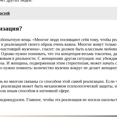
счет других людей.
остей
изация?
любопытную вещь: «Многие люди посвящают себя тому, чтобы ре
 и реализацией своего образа очень важна. Многие живут только
 «настоящий мужчина», гласит: он должен быть классным любовн
днако нужно понимать, что эта концепция весьма токсична, даж
таковым в реальности. С женщинами другая ситуация: нас убежда
ы. И женщина, подверженная этим стереотипам, может начать сч
, но нужно помнить: количество мужчин вокруг не делает женщи
 во многом связаны со способом этой самой реализации. Если ч
 реализация может быть механизмом психологической защиты, н
 или иным способом в интимной сфере.
индивидуален. Главное, чтобы эта реализация не носила насильс