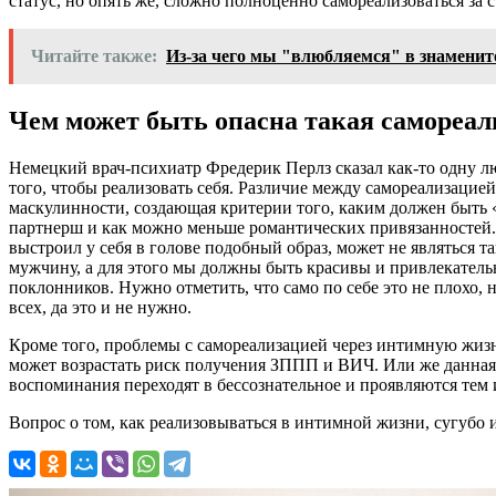
статус, но опять же, сложно полноценно самореализоваться за 
Читайте также:
Из-за чего мы "влюбляемся" в знаменит
Чем может быть опасна такая самореал
Немецкий врач-психиатр Фредерик Перлз сказал как-то одну 
того, чтобы реализовать себя. Различие между самореализацией
маскулинности, создающая критерии того, каким должен быть
партнерш и как можно меньше романтических привязанностей. О
выстроил у себя в голове подобный образ, может не являться 
мужчину, а для этого мы должны быть красивы и привлекательн
поклонников. Нужно отметить, что само по себе это не плохо
всех, да это и не нужно.
Кроме того, проблемы с самореализацией через интимную жизнь
может возрастать риск получения ЗППП и ВИЧ. Или же данная
воспоминания переходят в бессознательное и проявляются тем
Вопрос о том, как реализовываться в интимной жизни, сугубо 