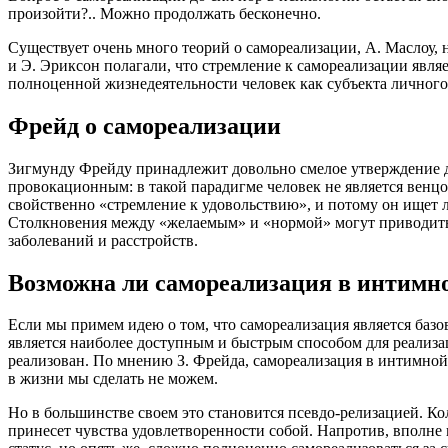
произойти?.. Можно продолжать бесконечно.
Существует очень много теорий о самореализации, А. Маслоу, 
и Э. Эриксон полагали, что стремление к самореализации являе
полноценной жизнедеятельности человек как субъекта личного
Фрейд о самореализации
Зигмунду Фрейду принадлежит довольно смелое утверждение дл
провокационным: в такой парадигме человек не является венц
свойственно «стремление к удовольствию», и потому он ищет 
Столкновения между «желаемым» и «нормой» могут приводить 
заболеваний и расстройств.
Возможна ли самореализация в интимн
Если мы примем идею о том, что самореализация является базо
является наиболее доступным и быстрым способом для реализа
реализован. По мнению З. Фрейда, самореализация в интимной 
в жизни мы сделать не можем.
Но в большинстве своем это становится псевдо-релизацией. Ко
принесет чувства удовлетворенности собой. Напротив, вполне