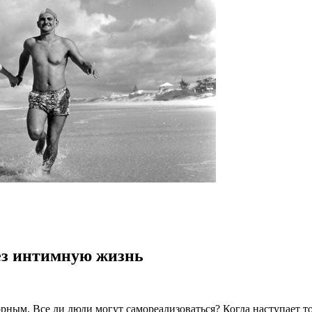
ез интимную жизнь
орным. Все ли люди могут самореализоваться? Когда наступает 