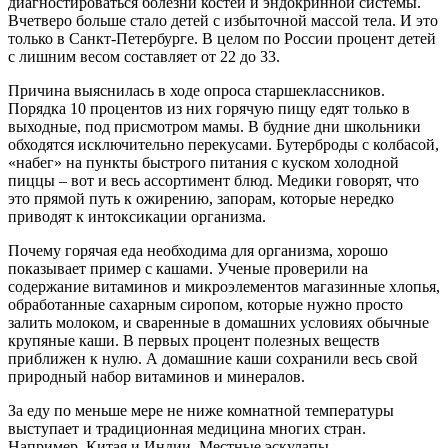
диагностироваться болезни костей и эндокринной системы.
Вчетверо больше стало детей с избыточной массой тела. И это
только в Санкт-Петербурге. В целом по России процент детей
с лишним весом составляет от 22 до 33.
Причина выяснилась в ходе опроса старшеклассников.
Порядка 10 процентов из них горячую пищу едят только в
выходные, под присмотром мамы. В будние дни школьники
обходятся исключительно перекусами. Бутерброды с колбасой,
«набег» на пункты быстрого питания с куском холодной
пиццы – вот и весь ассортимент блюд. Медики говорят, что
это прямой путь к ожирению, запорам, которые нередко
приводят к интоксикации организма.
Почему горячая еда необходима для организма, хорошо
показывает пример с кашами. Ученые проверили на
содержание витаминов и микроэлементов магазинные хлопья,
обработанные сахарным сиропом, которые нужно просто
залить молоком, и сваренные в домашних условиях обычные
крупяные каши. В первых процент полезных веществ
приближен к нулю. А домашние каши сохранили весь свой
природный набор витаминов и минералов.
За еду по меньше мере не ниже комнатной температуры
выступает и традиционная медицина многих стран.
Например, Китая и Индии. Местные эскулапы