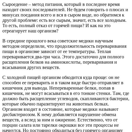
Сыроедение – метод питания, который в последнее время
находит своих последователей. Не будем говорить о плюсах и
минусах поедания всего и вся в сыром виде, но обратимся к
другой проблеме: есть все сырым, значит, есть все холодным.
То есть, полный отказ от горячей пищи? И как на это
отреагирует наш организм?
В середине прошлого века советские медики научным
методом определили, что продолжительность переваривания
пищи в организме зависит от ее температуры. Теплая
переваривается два-три часа. Этого достаточно для полного
расщепления белков на аминокислоты, переваривания и
всасывания других веществ.
С холодной пищей организм обходится куда проще: он не
способен ее переварить и в таком виде быстро отправляет в
кишечник для вывода. Непереваренные белки, попав в
кишечник, не могут всасываться в его тонкие стенки. Там, где
должно быть расщепление углеводов, скапливаются бактерии,
которые обычно паразитируют на животных белках.
Организм входит в состояние, которые медики называют
дисбактериозом. К нему добавляется нарушение обмена
веществ, а вслед за ним и ожирение. Естественно, что от
порции салата или тарелки окрошки все эти процессы не
начнутся. Но постоянно обходиться без горячего организму