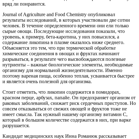
вряд ли понравится.
Journal of Agriculture and Food Chemistry опубликовал
результаты исследований, в которых участвовали две сотни
человек. В течение определенного времени они ели только
сырые овощи. Последующие исследования показали, что
уровень, к примеру, бета-каротина, у них повысился, а
содержание ликопина в плазме оказалось ниже среднего.
Объясняется это тем, что при термической обработке
химические соединения в овощах и фруктах начинают
разрываться, в результате чего высвобождаются полезные
нутриенты – важные биологические элементы, необходимые
организму для нормальной жизнедеятельности. Именно
поэтому вареная пища, особенно теплая, усваивается быстрее
и является очень полезной для организма.
Стоит отметить, что ликопин содержится в помидорах,
красном перце, арбузах, папайе. Он предохраняет организм от
раковых заболеваний, снижает риск сердечных приступов. Но
совсем отказываться от свежих овощей и фруктов тоже не
имеет смысла. Так нужный нашему организму витамин С,
который в большом количестве содержатся в них, при варке
разрушается.
Кандидат медицинских наук Инна Романюк рассказывает