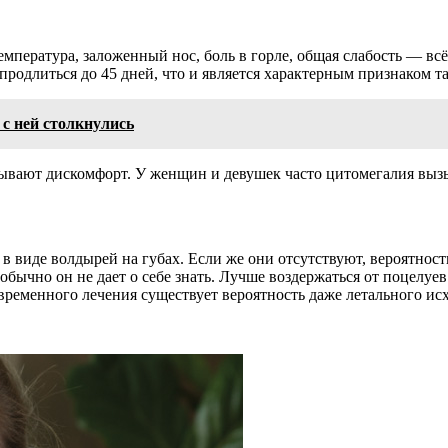
емпература, заложенный нос, боль в горле, общая слабость — вс
родлиться до 45 дней, что и является характерным признаком та
 с ней столкнулись
вают дискомфорт. У женщин и девушек часто
цитомегалия
вызы
 в виде волдырей на губах. Если же они отсутствуют, вероятнос
 обычно он не дает о себе знать. Лучше воздержаться от поцелуе
евременного лечения существует вероятность даже летального исх