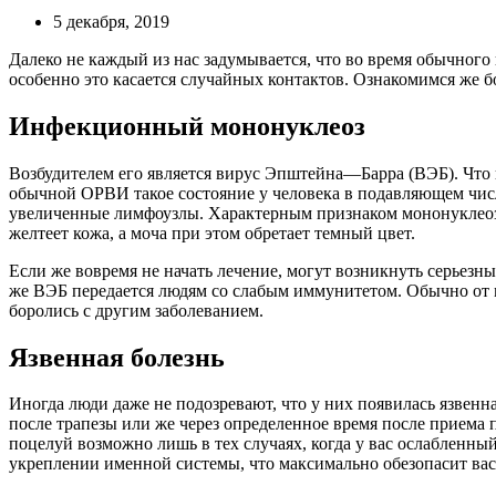
5 декабря, 2019
Далеко не каждый из нас задумывается, что во время обычного
особенно это касается случайных контактов. Ознакомимся же б
Инфекционный мононуклеоз
Возбудителем его является вирус
Эпштейна
—
Барра
(
ВЭБ
). Что
обычной
ОРВИ
такое состояние у человека в подавляющем чи
увеличенные
лимфоузлы
. Характерным признаком мононуклеоз
желтеет кожа, а моча при этом обретает темный цвет.
Если же вовремя не начать лечение, могут возникнуть серьезн
же
ВЭБ
передается людям со слабым иммунитетом. Обычно от м
боролись с другим заболеванием.
Язвенная болезнь
Иногда люди даже не подозревают, что у них появилась язвенн
после трапезы или же через определенное время после приема
поцелуй возможно лишь в тех случаях, когда у вас ослабленны
укреплении именной системы, что максимально обезопасит вас