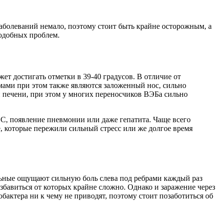
 заболеваний немало, поэтому стоит быть крайне осторожным, а
подобных проблем.
ожет достигать отметки в 39-40 градусов. В отличие от
мами при этом также являются заложенный нос, сильно
и печени, при этом у многих переносчиков
ВЭБа
сильно
НС, появление пневмонии или даже гепатита. Чаще всего
, которые пережили сильный стресс или же долгое время
ольные ощущают сильную боль слева под ребрами каждый раз
збавиться от которых крайне сложно. Однако и заражение через
обактера
ни к чему не приводят, поэтому стоит позаботиться об