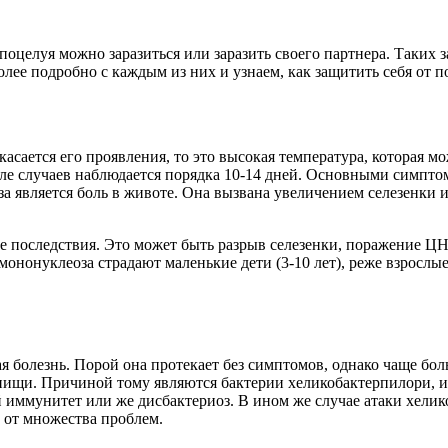
 поцелуя можно заразиться или заразить своего партнера. Таких
олее подробно с каждым из них и узнаем, как защитить себя от 
 касается его проявления, то это высокая температура, которая м
сле случаев наблюдается порядка 10-14 дней. Основными симпто
а является боль в животе. Она вызвана увеличением селезенки 
ые последствия. Это может быть разрыв селезенки, поражение Ц
ононуклеоза страдают маленькие дети (3-10 лет), реже взрослые
ая болезнь. Порой она протекает без симптомов, однако чаще б
 пищи. Причиной тому являются бактерии
хеликобактер
пилори, и
й иммунитет или же дисбактериоз. В ином же случае атаки
хелик
 от множества проблем.