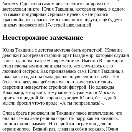
бизнесу. Однако на самом деле от этого синдрома не
застрахован никто. Юлия Такшина, которая снялась в одном
из самых популярных сериалах нулевых «Не родись
красивой», оказалась в сетях коварного недуга, еще будучи
никому неизвестной 17-летней школьницей.
Неосторожное замечание
Юлия Такшина с детства мечтала быть артисткой. Желание
девочки подогревал старший брат Владимир, который служил
в легендарном театре «Современник». Именно Владимир и
стал невольным виновником того, что случилось с его
любимой сестрой. Как признавалась сама Юлия Такшина, в
школьные годы она была довольно уверенной в себе. Тем
более что девушка действительно отличалась от своих
сверстниц невероятно стройной фигурой. Но однажды
Владимир, который к тому моменту уже жил в Москве,
приехал в родной Белгород и, увидев Юлию, без задней
мысли бросил что-то вроде: «А ты поправилась!».
Слова брата произвели на Такшину такое впечатление, что
она на самом деле решила сбросить пару, как ей казалось,
лишних килограммов. Но парой килограммов дело не
ограничилось. Всякий раз, глядя на себя в зеркало, Юлия