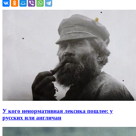
У кого ненормативная лексика пошлее: у
русских или англичан