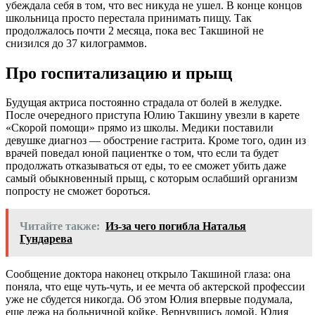
убеждала себя в том, что вес никуда не ушел. В конце концов
школьница просто перестала принимать пищу. Так
продолжалось почти 2 месяца, пока вес Такшиной не
снизился до 37 килограммов.
Про госпитализацию и прыщ
Будущая актриса постоянно страдала от болей в желудке.
После очередного приступа Юлию Такшину увезли в карете
«Скорой помощи» прямо из школы. Медики поставили
девушке диагноз — обострение гастрита. Кроме того, один из
врачей поведал юной пациентке о том, что если та будет
продолжать отказываться от еды, то ее сможет убить даже
самый обыкновенный прыщ, с которым ослабший организм
попросту не сможет бороться.
Читайте также:
Из-за чего погибла Наталья
Гундарева
Сообщение доктора наконец открыло Такшиной глаза: она
поняла, что еще чуть-чуть, и ее мечта об актерской профессии
уже не сбудется никогда. Об этом Юлия впервые подумала,
еще лежа на больничной койке. Вернувшись домой, Юлия