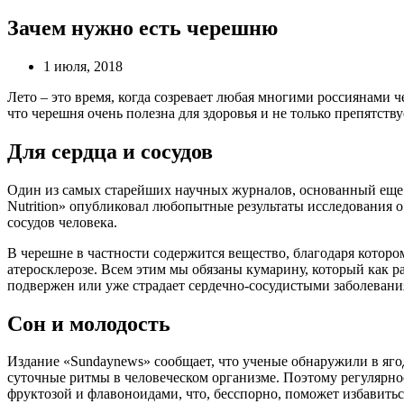
Зачем нужно есть черешню
1 июля, 2018
Лето – это время, когда созревает любая многими россиянами ч
что черешня очень полезна для здоровья и не только препятств
Для сердца и сосудов
Один из самых старейших научных журналов, основанный еще в 1
Nutrition» опубликовал любопытные результаты исследования 
сосудов человека.
В черешне в частности содержится вещество, благодаря котором
атеросклерозе. Всем этим мы обязаны кумарину, который как р
подвержен или уже страдает сердечно-сосудистыми заболевани
Сон и молодость
Издание «Sundaynews» сообщает, что ученые обнаружили в яго
суточные ритмы в человеческом организме. Поэтому регулярно
фруктозой и флавоноидами, что, бесспорно, поможет избавитьс