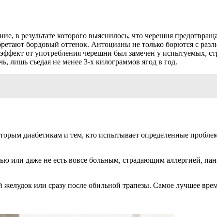
ие, в результате которого выяснилось, что черешня предотвраща
обретают бордовый оттенок. Антоцианы не только борются с раз
 эффект от употребления черешни был замечен у испытуемых, ст
, лишь съедая не менее 3-х килограммов ягод в год.
торым диабетикам и тем, кто испытывает определенные проблемы
ью или даже не есть вовсе больным, страдающим аллергией, панк
желудок или сразу после обильной трапезы. Самое лучшее время