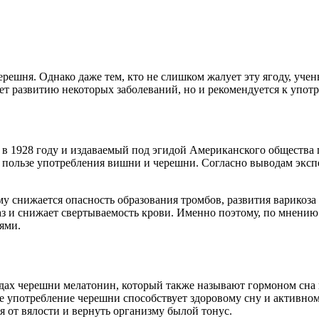
ерешня. Однако даже тем, кто не слишком жалует эту ягоду, учен
ует развитию некоторых заболеваний, но и рекомендуется к упот
928 году и издаваемый под эгидой Американского общества питан
о пользе употребления вишни и черешни. Согласно выводам эксп
у снижается опасность образования тромбов, развития варикоза 
аз и снижает свертываемость крови. Именно поэтому, по мнению
ями.
дах черешни мелатонин, который также называют гормоном сна и
е употребление черешни способствует здоровому сну и активном
я от вялости и вернуть организму былой тонус.