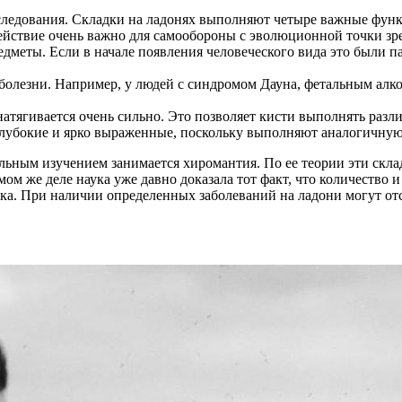
сследования. Складки на ладонях выполняют четыре важные фун
ействие очень важно для самообороны с эволюционной точки зр
дметы. Если в начале появления человеческого вида это были п
болезни. Например, у людей с синдромом Дауна, фетальным ал
 натягивается очень сильно. Это позволяет кисти выполнять раз
 глубокие и ярко выраженные, поскольку выполняют аналогичну
льным изучением занимается хиромантия. По ее теории эти скла
мом же деле наука уже давно доказала тот факт, что количество 
а. При наличии определенных заболеваний на ладони могут отсу