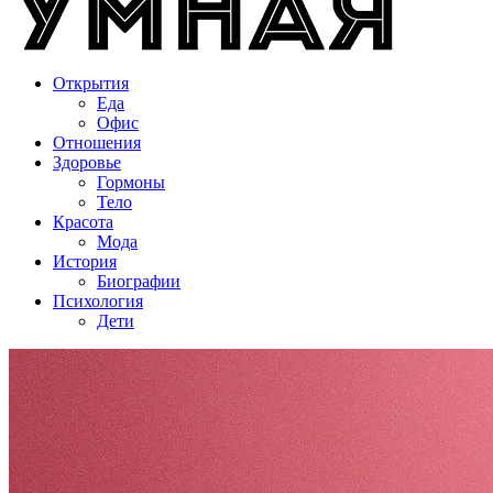
Открытия
Еда
Офис
Отношения
Здоровье
Гормоны
Тело
Красота
Мода
История
Биографии
Психология
Дети