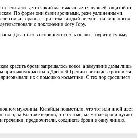
пте считалось, что яркий макияж является лучшей защитой от
вискам. По форме они были арочными, реже удлиненными.
тели семьи фараона. При этом каждый рисунок на лице носил
детельствовали о поклонении богу Гору.
раны. Для этого в основном использовали лазурит и сурьму.
шкам красить брови запрещалось вовсе, а замужние дамы лишь
ым признаком красоты в Древней Греции считались сросшиеся
одрисовывали их с помощью косметики. С тех пор сросшиеся
основном мужчины. Китайцы подметили, что тот или иной цвет
е того, на Востоке верили, что густые, косматые брови пугают
и гречанки, предпочитали, соединять брови в одну линию,