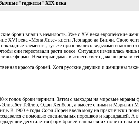
еобычные "гаджеты" XIX века
енские брови впали в немилость. Уже с XV века европейские же
тине XVI века «Мона Лизе» кисти Леонардо да Винчи. Свою лепт
 накладные элементы, тут же признавались ведьмами и могли от
 чтобы они переставали расти вовсе. Ситуация изменилась лишь
дливые формы. Некоторые дамы высшего света даже вырезали се
ественная красота бровей. Хотя русские девушки и женщины так
30-х годов брови чернили. Затем с выходом на мировые экраны 
ь Элизабет Тейлор, Одри Хепберн, а вместе с ними и Мэрилин М
це. В 1960-е годы Софи Лорен ввела моду на практически полн
оздавался с помощью специальных порошков и карандашей. А вот
редыдущие десятилетия форм бровей нашла своих почитательниц