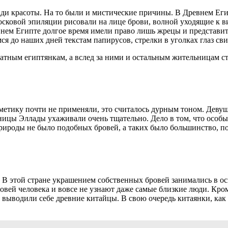
ади красоты. На то были и мистические причины. В Древнем Еги
осковой эпиляции рисовали на лице брови, волной уходящие к 
евнем Египте долгое время имели право лишь жрецы и представи
 до наших дней текстам папирусов, стрелки в уголках глаз сви
натным египтянкам, а вслед за ними и остальным жительницам ст
сметику почти не применяли, это считалось дурным тоном. Деву
ьницы Эллады ухаживали очень тщательно. Дело в том, что особ
природы не было подобных бровей, а таких было большинство, п
е. В этой стране украшением собственных бровей занимались в 
овей человека и вовсе не узнают даже самые близкие люди. Кром
 выводили себе древние китайцы. В свою очередь китаянки, как 