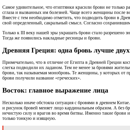
Самое удивительное, что египтянки красили брови не только р
сглаза и вызванных им болезней. Чаще всего женщины после в
Вместе с тем необходимо отметить, что подводить брови в Др
свой определенный, сакральный смысл. Согласно сохранившимся
Только к III веку нашей эры украшать брови стало разрешено з
Тогда же появились накладные ресницы и брови.
Древняя Греция: одна бровь лучше двух
Примечательно, что в отличие от Египта в Древней Греции ко
слегка подводили их ладаном. Тем не менее за бровями жител
брови, так называемая монобровь. Те женщины, у которых от 
брови получили название «греческих».
Восток: главное выражение лица
Несколько иначе обстояла ситуация с бровями в древнем Кита
и рисунок бровей меняет лицо кардинальным образом. А без бр
нечистую силу и врагов во время битвы. Именно такие брови и
только тонкую и изящную.