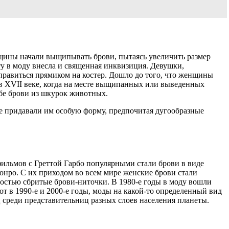
нщины начали выщипывать брови, пытаясь увеличить размер
у в моду внесла и священная инквизиция. Девушки,
правиться прямиком на костер. Дошло до того, что женщины
 в XVII веке, когда на месте выщипанных или выведенных
бе брови из шкурок животных.
же придавали им особую форму, предпочитая дугообразные
фильмов с Греттой Гарбо популярными стали брови в виде
онро. С их приходом во всем мире женские брови стали
остью сбритые брови-ниточки. В 1980-е годы в моду вошли
 в 1990-е и 2000-е годы, моды на какой-то определенный вид
 среди представительниц разных слоев населения планеты.