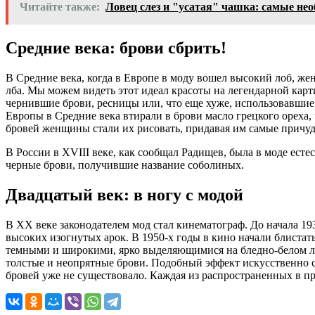
Читайте также:
Ловец слез и "усатая" чашка: самые н
Средние века: брови сбрить!
В Средние века, когда в Европе в моду вошел высокий лоб, ж
лба. Мы можем видеть этот идеал красоты на легендарной кар
чернившие брови, ресницы или, что еще хуже, использовавшие
Европы в Средние века втирали в брови масло грецкого ореха,
бровей женщины стали их рисовать, придавая им самые причу
В России в XVIII веке, как сообщал Радищев, была в моде ест
черные брови, получившие название соболиных.
Двадцатый век: в ногу с модой
В XX веке законодателем мод стал кинематограф. До начала 19
высоких изогнутых арок. В 1950-х годы в кино начали блистат
темными и широкими, ярко выделяющимися на бледно-белом ли
толстые и неопрятные брови. Подобный эффект искусственно с
бровей уже не существовало. Каждая из распространенных в п