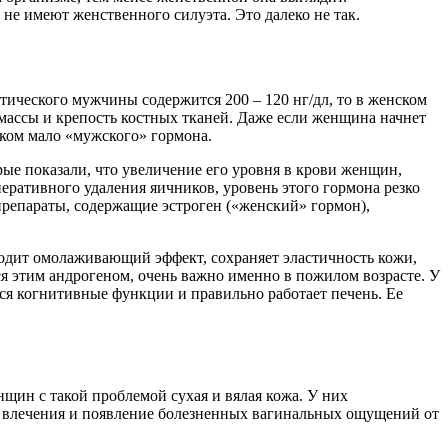
не имеют женственного силуэта. Это далеко не так.
стического мужчины содержится 200 – 120 нг/дл, то в женском
 массы и крепость костных тканей. Даже если женщина начнет
шком мало «мужского» гормона.
ые показали, что увеличение его уровня в крови женщин,
еративного удаления яичников, уровень этого гормона резко
репараты, содержащие эстроген («женский» гормон),
одит омолаживающий эффект, сохраняет эластичность кожи,
я этим андрогеном, очень важно именно в пожилом возрасте. У
ся когнитивные функции и правильно работает печень. Ее
щин с такой проблемой сухая и вялая кожа. У них
го влечения и появление болезненных вагинальных ощущений от