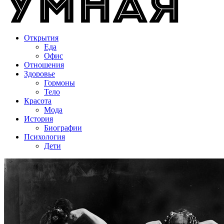
Открытия
Еда
Офис
Отношения
Здоровье
Гормоны
Тело
Красота
Мода
История
Биографии
Психология
Дети