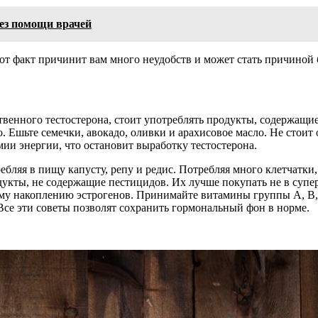
без помощи врачей
этот факт причинит вам много неудобств и может стать причиной
венного тестостерона, стоит употреблять продукты, содержащие
. Ешьте семечки, авокадо, оливки и арахисовое масло. Не стоит
ии энергии, что остановит выработку тестостерона.
ебляя в пищу капусту, репу и редис. Потребляя много клетчатки
кты, не содержащие пестицидов. Их лучше покупать не в суперм
ому накоплению эстрогенов. Принимайте витамины группы А, В,
Все эти советы позволят сохранить гормональный фон в норме.