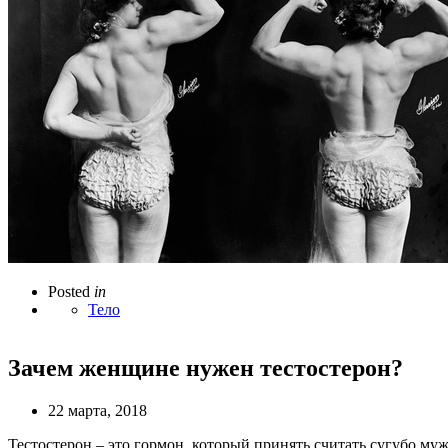
Posted
in
Тело
Зачем женщине нужен тестостерон?
22 марта, 2018
Тестостерон – это гормон, который принять считать сугубо му