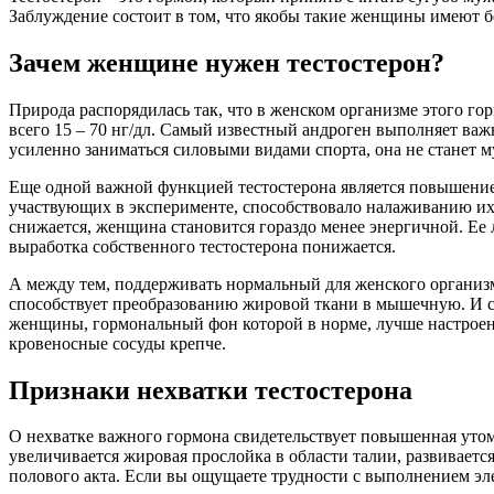
Заблуждение состоит в том, что якобы такие женщины имеют бо
Зачем женщине нужен тестостерон?
Природа распорядилась так, что в женском организме этого го
всего 15 – 70 нг/дл. Самый известный андроген выполняет ва
усиленно заниматься силовыми видами спорта, она не станет
Еще одной важной функцией тестостерона является повышение 
участвующих в эксперименте, способствовало налаживанию их 
снижается, женщина становится гораздо менее энергичной. Ее
выработка собственного тестостерона понижается.
А между тем, поддерживать нормальный для женского организ
способствует преобразованию жировой ткани в мышечную. И со
женщины, гормональный фон которой в норме, лучше настроени
кровеносные сосуды крепче.
Признаки нехватки тестостерона
О нехватке важного гормона свидетельствует повышенная утомл
увеличивается жировая прослойка в области талии, развивает
полового акта. Если вы ощущаете трудности с выполнением эл