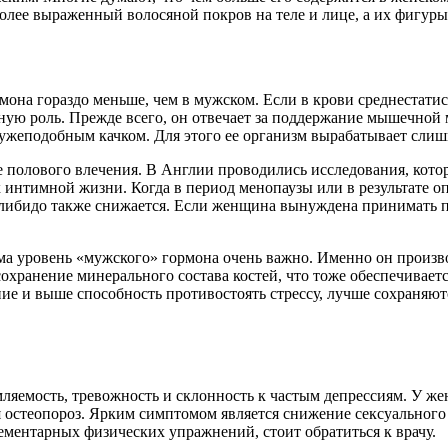
лее выраженный волосяной покров на теле и лице, а их фигуры 
рмона гораздо меньше, чем в мужском. Если в крови среднестати
жную роль. Прежде всего, он отвечает за поддержание мышечной
 мужеподобным
качком
. Для этого ее организм вырабатывает сли
полового влечения. В Англии проводились исследования, котор
интимной жизни. Когда в период менопаузы или в результате оп
 либидо также снижается. Если женщина вынуждена принимать п
ма уровень «мужского» гормона очень важно. Именно он произв
хранение минерального состава костей, что тоже обеспечиваетс
е и выше способность противостоять стрессу, лучше сохраняют
яемость, тревожность и склонность к частым депрессиям. У жен
ся остеопороз. Ярким симптомом является снижение сексуально
ементарных физических упражнений, стоит обратиться к врачу.