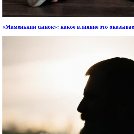
«Маменькин сынок»: какое влияние это оказыва