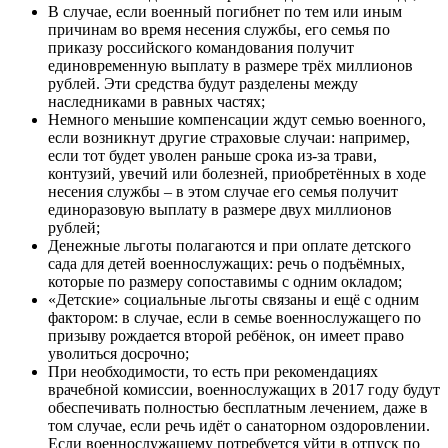
В случае, если военный погибнет по тем или иным
причинам во время несения службы, его семья по
приказу российского командования получит
единовременную выплату в размере трёх миллионов
рублей. Эти средства будут разделены между
наследниками в равных частях;
Немного меньшие компенсации ждут семью военного,
если возникнут другие страховые случаи: например,
если тот будет уволен раньше срока из-за трави,
контузий, увечий или болезней, приобретённых в ходе
несения службы – в этом случае его семья получит
единоразовую выплату в размере двух миллионов
рублей;
Денежные льготы полагаются и при оплате детского
сада для детей военнослужащих: речь о подъёмных,
которые по размеру сопоставимы с одним окладом;
«Детские» социальные льготы связаны и ещё с одним
фактором: в случае, если в семье военнослужащего по
призыву рождается второй ребёнок, он имеет право
уволиться досрочно;
При необходимости, то есть при рекомендациях
врачебной комиссии, военнослужащих в 2017 году будут
обеспечивать полностью бесплатным лечением, даже в
том случае, если речь идёт о санаторном оздоровлении.
Если военнослужащему потребуется уйти в отпуск по