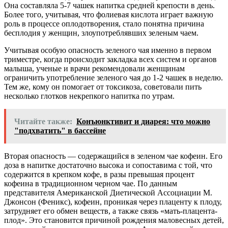
Она составляла 5-7 чашек напитка средней крепости в день.
Более того, учитывая, что фолиевая кислота играет важную
роль в процессе оплодотворения, стало понятна причина
бесплодия у женщин, злоупотреблявших зеленым чаем.
Учитывая особую опасность зеленого чая именно в первом
триместре, когда происходит закладка всех систем и органов
малыша, ученые и врачи рекомендовали женщинам
ограничить употребление зеленого чая до 1-2 чашек в неделю.
Тем же, кому он помогает от токсикоза, советовали пить
несколько глотков некрепкого напитка по утрам.
Читайте также:
Конъюнктивит и диарея: что можно
"подхватить" в бассейне
Вторая опасность — содержащийся в зеленом чае кофеин. Его
доза в напитке достаточно высока и сопоставима с той, что
содержится в крепком кофе, в разы превышая процент
кофеина в традиционном черном чае. По данным
представителя Американской Диетической Ассоциации М.
Джонсон (Феникс), кофеин, проникая через плаценту к плоду,
затрудняет его обмен веществ, а также связь «мать-плацента-
плод». Это становится причиной рождения маловесных детей,