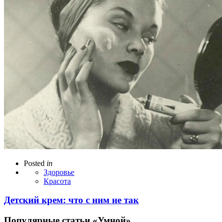
Posted
in
Здоровье
Красота
Детский крем: что с ним не так
Популярные статьи «Умной»