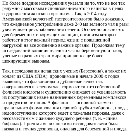
Но более поздние исследования указали на то, что не все так
радужно с массовым использованием этого напитка в целях
оздоровления женского организма. Так, в 2014 году
Американской коллегией гастроэнтерологов было доказано,
что ежедневное употребление даже 240 мл зеленого чая в разы
увеличивает риск заболевания печени. Особенно опасно это
для беременных и кормящих женщин, организм которых
работает в этот важный период жизни с повышенной
нагрузкой на все жизненно важные органы. Продолжая тему
исследований влияния зеленого чая на беременную и плод,
ученые из разных стран мира пришли к еще более
шокирующим выводам.
Так, исследования испанских ученых (Барселона), а также их
коллег из США (FDA), проводимые в начале 2000-х годов
выявили, что флавоноиды и дубильные вещества,
содержащиеся в зеленом чае, тормозят синтез собственной
фолиевой кислоты и существенно снижают ее усваиваемость
из поступающих извне назначенных беременным комплексов
и продуктов питания. А фолацин — основной элемент
правильного формирования нервной трубки эмбриона, плода,
недопоступление которого ведет к тяжелым порокам, даже с
несовместимым с жизнью будущего ребенка (т. н. «спина
бифида»). Причем американскими исследователями была
названа и точная дозировка, опасная для беременной и плода.