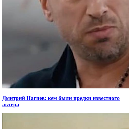
Дмитрий Нагиев: кем были предки известного
актера