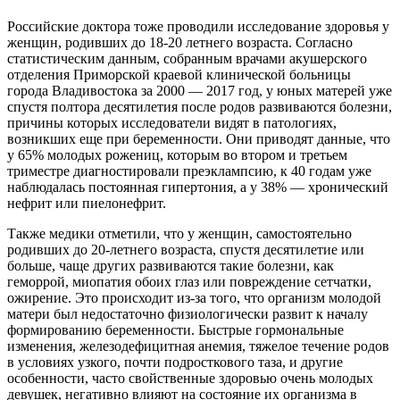
Российские доктора тоже проводили исследование здоровья у
женщин, родивших до 18-20 летнего возраста. Согласно
статистическим данным, собранным врачами акушерского
отделения Приморской краевой клинической больницы
города Владивостока за 2000 — 2017 год, у юных матерей уже
спустя полтора десятилетия после родов развиваются болезни,
причины которых исследователи видят в патологиях,
возникших еще при беременности. Они приводят данные, что
у 65% молодых рожениц, которым во втором и третьем
триместре диагностировали преэклампсию, к 40 годам уже
наблюдалась постоянная гипертония, а у 38% — хронический
нефрит или пиелонефрит.
Также медики отметили, что у женщин, самостоятельно
родивших до 20-летнего возраста, спустя десятилетие или
больше, чаще других развиваются такие болезни, как
геморрой, миопатия обоих глаз или повреждение сетчатки,
ожирение. Это происходит из-за того, что организм молодой
матери был недостаточно физиологически развит к началу
формированию беременности. Быстрые гормональные
изменения, железодефицитная анемия, тяжелое течение родов
в условиях узкого, почти подросткового таза, и другие
особенности, часто свойственные здоровью очень молодых
девушек, негативно влияют на состояние их организма в