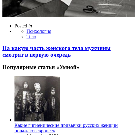
Posted
in
Психология
Тело
На какую часть женского тела мужчины
смотрят в первую очередь
Популярные статьи «Умной»
Какие гигиенические привычки русских женщин
поражают европеек