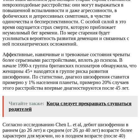
неврозоподобные расстройства: они могут выражаться в
повышенной вспыльчивости и даже агрессивности, в
фобических и депрессивных симптомах, в чувстве
одиночества и бесперспективности. С особой силой в это
время ощущается страх смерти, которую приближает
неумолимый бег времени. По мере старения будет
усиливаться вероятность развития деменции и связанных с
ней психиатрических осложнений.
Аффективные, навязчивые и тревожные состояния чреваты
более серьезными расстройствами, вплоть до психоза. В
начале 1990-х группа британских психиатров обнаружила, что
женщины 45+ находятся в группе риска развития
шизофрении. По статистике, диагноз шизофрения ставится
примерно у 1% населения планеты, примерно 20% случаев
этого расстройства впервые диагностируются после 45 лет.
Читайте также:
Когда следует прекращать слушаться
родителей
Согласно исследованию Chen L. et al, дебют шизофрении в
раннем (до 26 лет) и среднем (от 26 до 40 лет) возрасте более
характерен для мужчин, но в позднем возрасте (после 40)