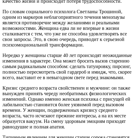
качество жизни и происходит потеря трудоспособности.
По словам социального психолога Светланы Трошиной,
одним из маркеров неблагоприятного течения менопаузы
является противоречие между желаниями и реальными
возможностями. Женщина едва ли не впервые в жизни
сталкивается с тем, что уже не способна удовлетворять все
свои запросы. Это, в свою очередь, приводит к серьезной
психоэмоциональной трансформации.
Нередко у женщины старше 40 лет происходят неожиданные
изменения в характере. Она может бросить вызов старению
самым радикальным способом: сделать татуировку, пирсинг,
полностью пересмотреть свой гардероб и имидж, что, скорее
всего, выставит ее в невыгодном свете перед знакомыми.
Кризис среднего возраста свойственен и мужчине: он также
вынужден принять череду необратимых физиологических
изменений. Однако именно женская психика с присущей ей
лабильностью становится более уязвимой перед вызовом
времени. У женщин, подверженных кризису среднего
возраста, часто исчезают прежние интересы, а на их месте
образуется вакуум. На смену здоровым эмоциям приходят
равнодушие и полная апатия.
Типичным явлением для женщин старше сорока становятся