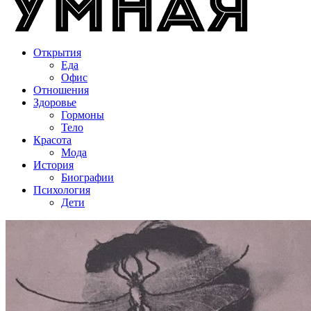
Открытия
Еда
Офис
Отношения
Здоровье
Гормоны
Тело
Красота
Мода
История
Биографии
Психология
Дети