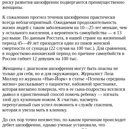
риску развития шизофрении подвергаются преимущественно
женщины.
К сожалению прогноз течения шизофрении практически
всегда неблагоприятный. Ожидаемая продолжительность
жизни людей с таким заболеванием на 10—25 лет меньше, чем
у остального населения, а вероятность самоубийства — в 13
раз выше. По данным Росстата, в нашей стране на жизненный
период 45—49 лет приходится один из пиков женской
смертности от суицида (22 случая на 100 тыс.). Для сравнения,
в подростково-юношеский период по причине самоубийств в
России гибнет 12 девушек на 100 тыс.
Женщины с диагнозом шизофрения могут быть опасны не
только для себя, но и для окружающих. Журналист Лиза
Миллер из журнала «Нью-Йорк» в статье «Психозы середины
жизни» рассказывает о пациентке, набожной христианке,
которая внезапно поверила, что в ее сына-подростка вселился
дьявол и единственный способ помочь ребенку — изгнать
злой дух кухонным ножом. К счастью, насмерть
перепуганный сын успел позвонить в службу спасения,
которая и увезла мать в клинику.
До сих пор точно неизвестно, по каким причинам происходит
дебют шизофрении, однако ученые установили, что