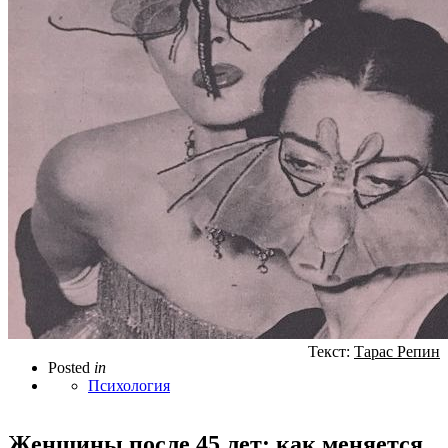
Текст:
Тарас Репин
Posted
in
Психология
Женщины после 45 лет: как меняется