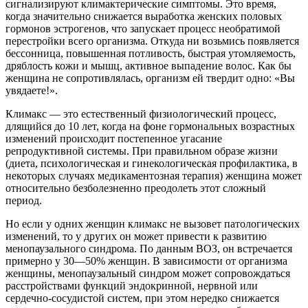
сигнализируют климактерические симптомы. Это время,
когда значительно снижается выработка женских половых
гормонов эстрогенов, что запускает процесс необратимой
перестройки всего организма. Откуда ни возьмись появляется
бессонница, повышенная потливость, быстрая утомляемость,
дряблость кожи и мышц, активное выпадение волос. Как бы
женщина не сопротивлялась, организм ей твердит одно: «Вы
увядаете!».
Климакс — это естественный физиологический процесс,
длящийся до 10 лет, когда на фоне гормональных возрастных
изменений происходит постепенное угасание
репродуктивной системы. При правильном образе жизни
(диета, психологическая и гинекологическая профилактика, в
некоторых случаях медикаментозная терапия) женщина может
относительно безболезненно преодолеть этот сложный
период.
Но если у одних женщин климакс не вызовет патологических
изменений, то у других он может привести к развитию
менопаузального синдрома. По данным ВОЗ, он встречается
примерно у 30—50% женщин. В зависимости от организма
женщины, менопаузальный синдром может сопровождаться
расстройствами функций эндокринной, нервной или
сердечно-сосудистой систем, при этом нередко снижается