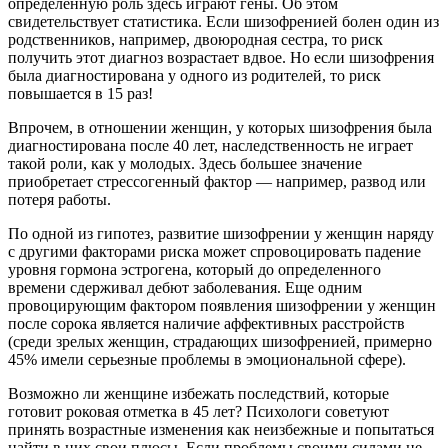
определенную роль здесь играют гены. Об этом
свидетельствует статистика. Если шизофренией болен один из
родственников, например, двоюродная сестра, то риск
получить этот диагноз возрастает вдвое. Но если шизофрения
была диагностирована у одного из родителей, то риск
повышается в 15 раз!
Впрочем, в отношении женщин, у которых шизофрения была
диагностирована после 40 лет, наследственность не играет
такой роли, как у молодых. Здесь большее значение
приобретает стрессогенный фактор — например, развод или
потеря работы.
По одной из гипотез, развитие шизофрении у женщин наряду
с другими факторами риска может спровоцировать падение
уровня гормона эстрогена, который до определенного
времени сдерживал дебют заболевания. Еще одним
провоцирующим фактором появления шизофрении у женщин
после сорока является наличие аффективных расстройств
(среди зрелых женщин, страдающих шизофренией, примерно
45% имели серьезные проблемы в эмоциональной сфере).
Возможно ли женщине избежать последствий, которые
готовит роковая отметка в 45 лет? Психологи советуют
принять возрастные изменения как неизбежные и попытаться
найти в них свои плюсы. Если проблемы своими силами не