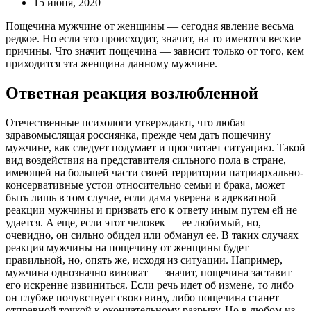
15 июня, 2020
Пощечина мужчине от женщины — сегодня явление весьма
редкое. Но если это происходит, значит, на то имеются веские
причины. Что значит пощечина — зависит только от того, кем
приходится эта женщина данному мужчине.
Ответная реакция возлюбленной
Отечественные психологи утверждают, что любая
здравомыслящая россиянка, прежде чем дать пощечину
мужчине, как следует подумает и просчитает ситуацию. Такой
вид воздействия на представителя сильного пола в стране,
имеющей на большей части своей территории патриархально-
консервативные устои относительно семьи и брака, может
быть лишь в том случае, если дама уверена в адекватной
реакции мужчины и призвать его к ответу иным путем ей не
удается. А еще, если этот человек — ее любимый, но,
очевидно, он сильно обидел или обманул ее. В таких случаях
реакция мужчины на пощечину от женщины будет
правильной, но, опять же, исходя из ситуации. Например,
мужчина однозначно виноват — значит, пощечина заставит
его искренне извиниться. Если речь идет об измене, то либо
он глубже почувствует свою вину, либо пощечина станет
отправной точкой к окончательному разрыву. Но в любом из