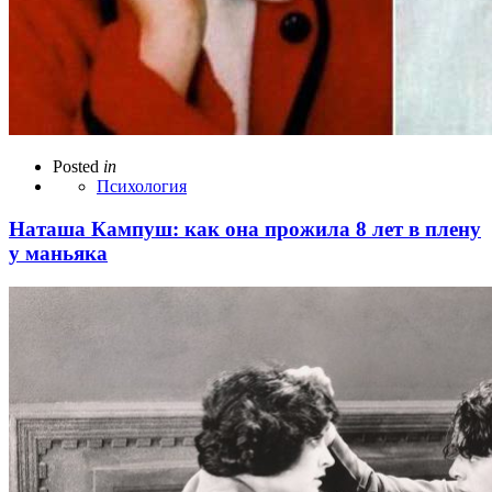
Posted
in
Психология
Наташа Кампуш: как она прожила 8 лет в плену
у маньяка