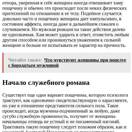
отпора, уверенная в себе женщина иногда отвешивает хаму
пощечину и обычно это происходит после неких физических
притеснений по отношению к ее телу. Подобное случается
довольно часто и пощечину женщина дает импульсивно, в
состоянии аффекта, иногда даже в дальнейшем сожалея о
случившемся. Но мужская реакция на такие действия далеко
не однозначная. Хам может ударить в ответ, отомстить любым
другим способом или проникнуться уважением к сильной
женщине и больше не испытывать ее характер на прочность.
Читайте также:
Что чувствуют женщины при поцелуе
с бородатым мужчиной
Начало служебного романа
Существует еще один вариант пощечины, которую психологи
трактуют, как однозначно свидетельствующую о харассменте,
но уже в отношении представителя сильного пола. Такое
происходит, когда мужчина-подчиненный за любую, даже
сугубо служебную провинность, получает от женщины-
начальницы отнюдь не устный и не письменный нагоняй.
Трактовать такую пощечину следует похожим образом, как и