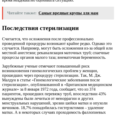
время неадекватно оценивать ситуацию.
Читайте также:
Самые вредные крупы для мам
Последствия стерилизации
Считается, что осложнения после профессионально
проведенной процедуры возникают крайне редко. Однако это
случается. Например, могут быть осложнения из-за общей или
местной анестезии; реканализация маточных труб; спаечные
процессы органов малого таза; внематочная беременность.
Зарубежные ученые отмечают повышенный риск
возникновения гинекологических проблем у женщин,
прошедших через процедуру стерилизации. Так, М. Дж.
Малдун в статье «Гинекологические заболевания после
стерилизации», опубликованной в «Британском медицинском
журнале» за 8 января 1972 года, сообщает, что из 374
пациенток, прошедших перевязку труб, впоследствии 43%
вынуждены были лечиться от меноррагии и других
менструальных нарушений, эрозии шейки матки и опухоли
яичников. 18,7% понадобилась гистерэктомия – удаление
матки. А в некоторых случаях проходимость фаллопиевых