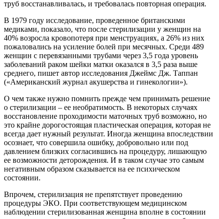
труб восстанавливалась, и требовалась повторная операция.
В 1979 году исследование, проведенное британскими
медиками, показало, что после стерилизации у женщин на
40% возросла кровопотеря при менструациях, а 26% из них
пожаловались на усиление болей при месячных. Среди 489
женщин с перевязанными трубами через 3,5 года уровень
заболеваний раком шейки матки оказался в 3,5 раза выше
среднего, пишет автор исследования Джеймс Дж. Таппан
(«Американский журнал акушерства и гинекологии»).
О чем также нужно помнить прежде чем принимать решение
о стерилизации – ее необратимость. В некоторых случаях
восстановление проходимости маточных труб возможно, но
это крайне дорогостоящая пластическая операция, которая не
всегда дает нужный результат. Иногда женщина впоследствии
осознает, что совершила ошибку, добровольно или под
давлением близких согласившись на процедуру, лишающую
ее возможности деторождения. И в таком случае это самым
негативным образом сказывается на ее психическом
состоянии.
Впрочем, стерилизация не препятствует проведению
процедуры ЭКО. При соответствующем медицинском
наблюдении стерилизованная женщина вполне в состоянии