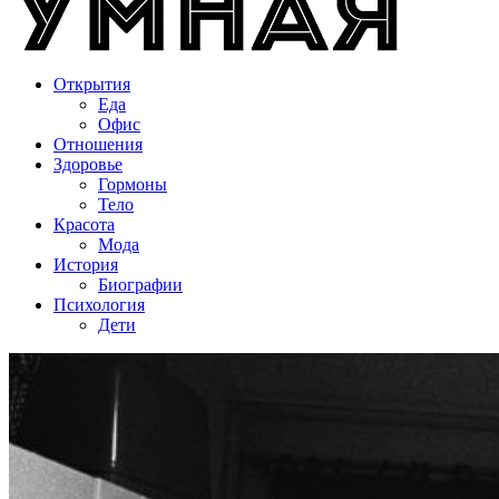
Открытия
Еда
Офис
Отношения
Здоровье
Гормоны
Тело
Красота
Мода
История
Биографии
Психология
Дети