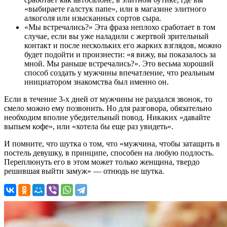
«выбираете галстук папе», или в магазине элитного
алкоголя или изысканных сортов сыра.
«Мы встречались?» Эта фраза неплохо сработает в том
случае, если вы уже наладили с жертвой зрительный
контакт и после нескольких его жарких взглядов, можно
будет подойти и произнести: «я вижу, вы показалось за
мной. Мы раньше встречались?». Это весьма хороший
способ создать у мужчины впечатление, что реальным
инициатором знакомства был именно он.
Если в течение 3-х дней от мужчины не раздался звонок, то
смело можно ему позвонить. Но для разговора, обязательно
необходим вполне убедительный повод. Никаких «давайте
выпьем кофе», или «хотела бы еще раз увидеть».
И помните, что шутка о том, что «мужчина, чтобы затащить в
постель девушку, в принципе, способен на любую подлость.
Переплюнуть его в этом может только женщина, твердо
решившая выйти замуж» — отнюдь не шутка.