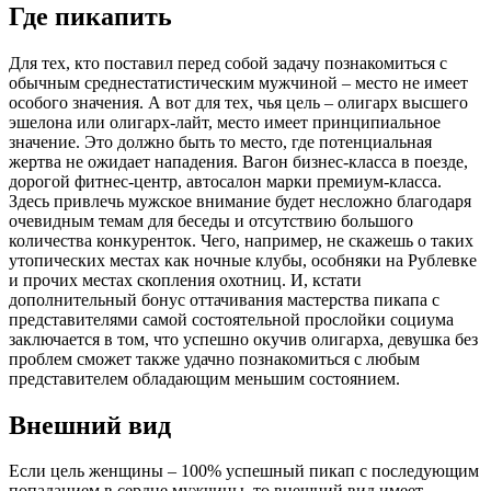
Где пикапить
Для тех, кто поставил перед собой задачу познакомиться с
обычным среднестатистическим мужчиной – место не имеет
особого значения. А вот для тех, чья цель – олигарх высшего
эшелона или олигарх-лайт, место имеет принципиальное
значение. Это должно быть то место, где потенциальная
жертва не ожидает нападения. Вагон бизнес-класса в поезде,
дорогой фитнес-центр, автосалон марки премиум-класса.
Здесь привлечь мужское внимание будет несложно благодаря
очевидным темам для беседы и отсутствию большого
количества конкуренток. Чего, например, не скажешь о таких
утопических местах как ночные клубы, особняки на Рублевке
и прочих местах скопления охотниц. И, кстати
дополнительный бонус оттачивания мастерства пикапа с
представителями самой состоятельной прослойки социума
заключается в том, что успешно окучив олигарха, девушка без
проблем сможет также удачно познакомиться с любым
представителем обладающим меньшим состоянием.
Внешний вид
Если цель женщины – 100% успешный пикап с последующим
попаданием в сердце мужчины, то внешний вид имеет