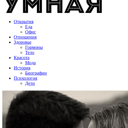
Открытия
Еда
Офис
Отношения
Здоровье
Гормоны
Тело
Красота
Мода
История
Биографии
Психология
Дети