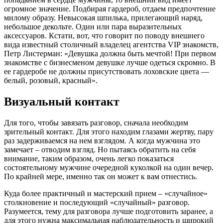
огромное значение. Подбирая гардероб, отдаем предпочтение
милому образу. Невысокая шпилька, прилегающий наряд,
небольшое декольте. Один или пара выразительных
аксессуаров. Кстати, вот, что говорит по поводу внешнего
вида известный столичный владелец агентства VIP знакомств,
Петр Листерман: «Девушка должна быть мечтой! При первом
знакомстве с бизнесменом девушке лучше одеться скромно. В
ее гардеробе не должны присутствовать лоховские цвета —
белый, розовый, красный».
Визуальный контакт
Для того, чтобы завязать разговор, сначала необходим
зрительный контакт. Для этого находим глазами жертву, пару
раз задерживаемся на нем взглядом. А когда мужчина это
замечает – отводим взгляд. Но пытаясь обратить на себя
внимание, таким образом, очень легко показаться
состоятельному мужчине очередной куколкой на один вечер.
По крайней мере, именно так он может к вам отнестись.
Куда более практичный и мастерский прием – «случайное»
столкновение и последующий «случайный» разговор.
Разумеется, тему для разговора лучше подготовить заранее, а
для этого нужна максимальная наблюдательность и широкий