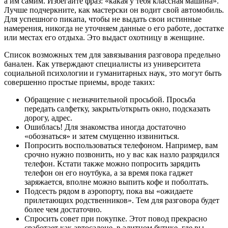
а им самим. Избегайте фраз: «какая у тебя классная машина».
Лучше подчеркните, как мастерски он водит свой автомобиль.
Для успешного пикапа, чтобы не выдать свои истинные
намерения, никогда не уточняем данные о его работе, достатке
или местах его отдыха. Это выдаст охотницу в женщине.
Список возможных тем для завязывания разговора предельно
банален. Как утверждают специалисты из университета
социальной психологии и гуманитарных наук, это могут быть
совершенно простые приемы, вроде таких:
Обращение с незначительной просьбой. Просьба
передать салфетку, закрыть/открыть окно, подсказать
дорогу, адрес.
Ошиблась! Для знакомства иногда достаточно
«обознаться» и затем смущенно извиниться.
Попросить воспользоваться телефоном. Например, вам
срочно нужно позвонить, но у вас как назло разрядился
телефон. Кстати также можно попросить зарядить
телефон он его ноутбука, а за время пока гаджет
заряжается, вполне можно выпить кофе и поболтать.
Подсесть рядом в аэропорту, пока вы «ожидаете
прилетающих родственников». Тем для разговора будет
более чем достаточно.
Спросить совет при покупке. Этот повод прекрасно
сработает как автосалоне, в элитном бутике, где вы