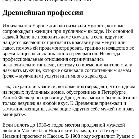
Древнейшая профессия
Изначально в Европе жиголо называли мужчин, которые
сопровождали женщин при публичном выходе. Их основной
задачей было не позволить даме скучать, а если вдруг не
найдется желающих пригласить красавицу на менуэт или
гавот, помочь ей продемонстрировать грацию и изящество во
время танцевальных поклонов и реверансов. Не всегда
профессиональные отношения ограничивались
исключительно танцами, поэтому со временем жиголо стали
называть мужчин, которые оказывали состоятельным дамам
(реже – мужчинам) услуги интимного характера.
Так, сохранились записи, которые подтверждают, что в одном
из первых публичных домов, обустроенных в Петербурге
Анной Фелкер по прозвищу Дрезденша, можно было найти не
только девушек на любой вкус. К Дрезденше приезжали и
замужние женщины, желающие «других себе мужей по нраву
выбирать».
Если вплоть до 1930-х годов местом продажной мужской
любви в Москве был Никитский бульвар, то в Питере –
Невский проспект и Пассаж. В 1908 году журналист Руадзе с