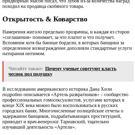
придворный Масон писал, что Зубов из-за количества наград
походил на продавца скобяного товара.
Открытость & Коварство
Намерения жиголо предельно прозрачны, и каждая из сторон
«соглашения» понимает, за что платит и что получает.
Вспомним хотя бы банные бордели, в которых банщики за
определенное вознаграждение дополняли стандартные услуги
натирания интимом.
Читайте также:
Почему ученые советуют класть
чеснок под подушку
В исследовании американского историка Дана Хили
подробно описывается «Артель развратников» – сообщество
профессиональных гомосексуалистов, услугами которых в
конце XIX века можно было воспользоваться в русских
городских банях. Многочисленные полицейские отчеты о
задержании банщиков, подрабатывающих проституцией,
приводит и врач-венеролог Тарнавский, тщательно
изучавший деятельность «Артели».