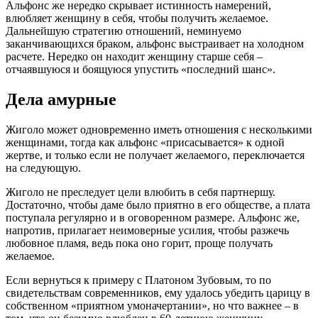
Альфонс же нередко скрывает истинность намерений,
влюбляет женщину в себя, чтобы получить желаемое.
Дальнейшую стратегию отношений, неминуемо
заканчивающихся браком, альфонс выстраивает на холодном
расчете. Нередко он находит женщину старше себя –
отчаявшуюся и боящуюся упустить «последний шанс».
Дела амурные
Жиголо может одновременно иметь отношения с несколькими
женщинами, тогда как альфонс «присасывается» к одной
жертве, и только если не получает желаемого, переключается
на следующую.
Жиголо не преследует цели влюбить в себя партнершу.
Достаточно, чтобы даме было приятно в его обществе, а плата
поступала регулярно и в оговоренном размере. Альфонс же,
напротив, прилагает неимоверные усилия, чтобы разжечь
любовное пламя, ведь пока оно горит, проще получать
желаемое.
Если вернуться к примеру с Платоном Зубовым, то по
свидетельствам современников, ему удалось убедить царицу в
собственном «приятном умоначертании», но что важнее – в