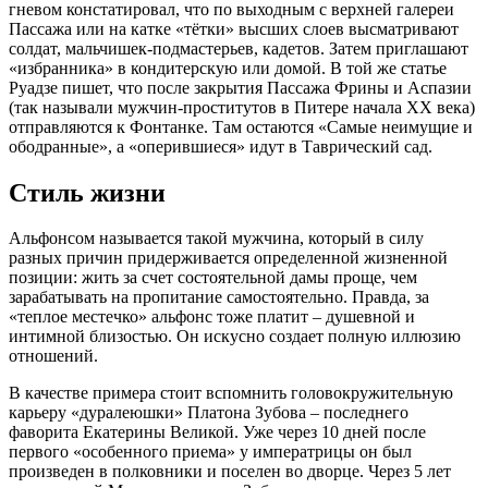
гневом констатировал, что по выходным с верхней галереи
Пассажа или на катке «тётки» высших слоев высматривают
солдат, мальчишек-подмастерьев, кадетов. Затем приглашают
«избранника» в кондитерскую или домой. В той же статье
Руадзе пишет, что после закрытия Пассажа Фрины и Аспазии
(так называли мужчин-проститутов в Питере начала XX века)
отправляются к Фонтанке. Там остаются «Самые неимущие и
ободранные», а «оперившиеся» идут в Таврический сад.
Стиль жизни
Альфонсом называется такой мужчина, который в силу
разных причин придерживается определенной жизненной
позиции: жить за счет состоятельной дамы проще, чем
зарабатывать на пропитание самостоятельно. Правда, за
«теплое местечко» альфонс тоже платит – душевной и
интимной близостью. Он искусно создает полную иллюзию
отношений.
В качестве примера стоит вспомнить головокружительную
карьеру «дуралеюшки» Платона Зубова – последнего
фаворита Екатерины Великой. Уже через 10 дней после
первого «особенного приема» у императрицы он был
произведен в полковники и поселен во дворце. Через 5 лет