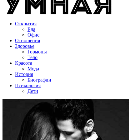
Открытия
Еда
Офис
Отношения
Здоровье
Гормоны
Тело
Красота
Мода
История
Биографии
Психология
Дети