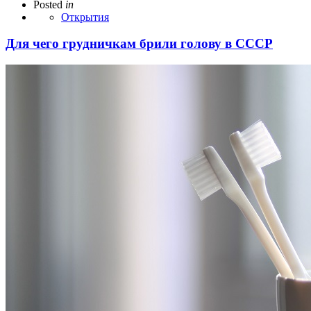
Posted
in
Открытия
Для чего грудничкам брили голову в СССР