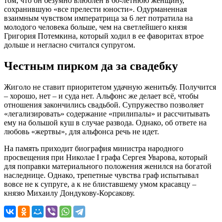
том, что он безумно влюблен в 60-летнюю женщину,
сохранившую «все прелести юности». Одурманенная
взаимным чувством императрица за 6 лет потратила на
молодого человека больше, чем на светлейшего князя
Григория Потемкина, который ходил в ее фаворитах втрое
дольше и негласно считался супругом.
Честным пирком да за свадебку
Жиголо не ставит приоритетом удачную женитьбу. Получится
– хорошо, нет – и суда нет. Альфонс же делает всё, чтобы
отношения закончились свадьбой. Супружество позволяет
«легализировать» содержание «прилипалы» и рассчитывать
ему на большой куш в случае развода. Однако, об ответе на
любовь «жертвы», для альфонса речь не идет.
На память приходит биография министра народного
просвещения при Николае I графа Сергея Уварова, который
для поправки материального положения женился на богатой
наследнице. Однако, трепетные чувства граф испытывал
вовсе не к супруге, а к не блиставшему умом красавцу –
князю Михаилу Дондукову-Корсакову.