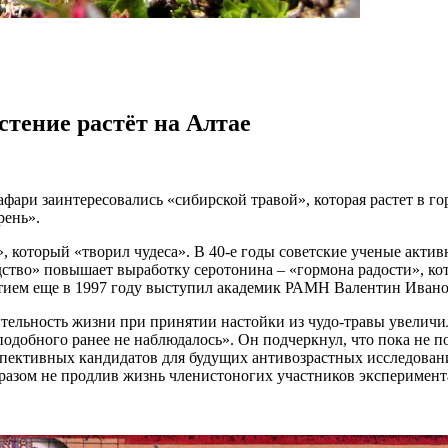
стение растёт на Алтае
ри заинтересовались «сибирской травой», которая растет в гора
рень».
который «творил чудеса». В 40-е годы советские ученые актив
едство» повышает выработку серотонина – «гормона радости», к
тием еще в 1997 году выступил академик РАМН Валентин Иван
ельность жизни при принятии настойки из чудо-травы увеличил
одобного ранее не наблюдалось». Он подчеркнул, что пока не по
рспективных кандидатов для будущих антивозрастных исследова
бразом не продлив жизнь членистоногих участников эксперимент