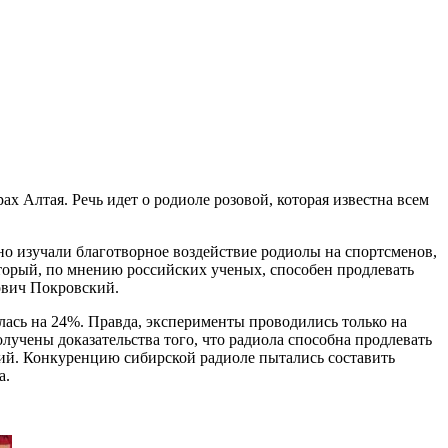
х Алтая. Речь идет о родиоле розовой, которая известна всем
но изучали благотворное воздействие родиолы на спортсменов,
оторый, по мнению российских ученых, способен продлевать
ович Покровский.
ась на 24%. Правда, эксперименты проводились только на
лучены доказательства того, что радиола способна продлевать
ний. Конкуренцию сибирской радиоле пытались составить
а.