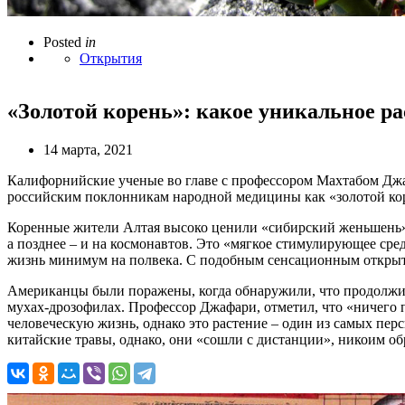
Posted
in
Открытия
«Золотой корень»: какое уникальное ра
14 марта, 2021
Калифорнийские ученые во главе с профессором Махтабом Джафа
российским поклонникам народной медицины как «золотой ко
Коренные жители Алтая высоко ценили «сибирский женьшень», 
а позднее – и на космонавтов. Это «мягкое стимулирующее ср
жизнь минимум на полвека. С подобным сенсационным откры
Американцы были поражены, когда обнаружили, что продолжит
мухах-дрозофилах. Профессор Джафари, отметил, что «ничего п
человеческую жизнь, однако это растение – один из самых пе
китайские травы, однако, они «сошли с дистанции», никоим о