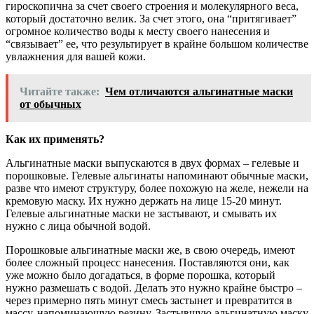
гироскопична за счет своего строения и молекулярного веса,
который достаточно велик. За счет этого, она “притягивает”
огромное количество воды к месту своего нанесения и
“связывает” ее, что результирует в крайне большом количестве
увлажнения для вашей кожи.
Читайте также:
Чем отличаются альгинатные маски
от обычных
Как их применять?
Альгинатные маски выпускаются в двух формах – гелевые и
порошковые. Гелевые альгинаты напоминают обычные маски,
разве что имеют структуру, более похожую на желе, нежели на
кремовую маску. Их нужно держать на лице 15-20 минут.
Гелевые альгинатные маски не застывают, и смывать их
нужно с лица обычной водой.
Порошковые альгинатные маски же, в свою очередь, имеют
более сложный процесс нанесения. Поставляются они, как
уже можно было догадаться, в форме порошка, который
нужно размешать с водой. Делать это нужно крайне быстро –
через примерно пять минут смесь застынет и превратится в
массу, напоминающую резину. Застывшую альгинатную маску