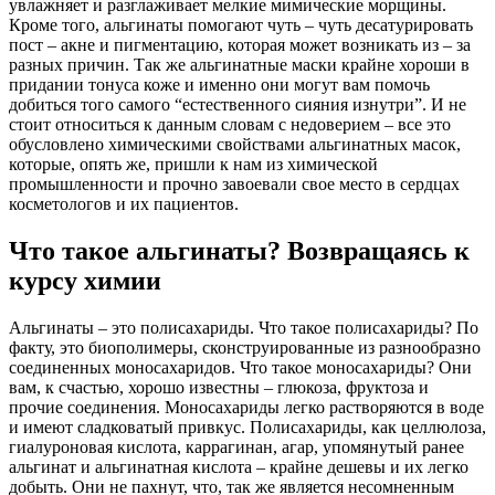
увлажняет и разглаживает мелкие мимические морщины.
Кроме того, альгинаты помогают чуть – чуть десатурировать
пост – акне и пигментацию, которая может возникать из – за
разных причин. Так же альгинатные маски крайне хороши в
придании тонуса коже и именно они могут вам помочь
добиться того самого “естественного сияния изнутри”. И не
стоит относиться к данным словам с недоверием – все это
обусловлено химическими свойствами альгинатных масок,
которые, опять же, пришли к нам из химической
промышленности и прочно завоевали свое место в сердцах
косметологов и их пациентов.
Что такое альгинаты? Возвращаясь к
курсу химии
Альгинаты – это полисахариды. Что такое полисахариды? По
факту, это биополимеры, сконструированные из разнообразно
соединенных моносахаридов. Что такое моносахариды? Они
вам, к счастью, хорошо известны – глюкоза, фруктоза и
прочие соединения. Моносахариды легко растворяются в воде
и имеют сладковатый привкус. Полисахариды, как целлюлоза,
гиалуроновая кислота, каррагинан, агар, упомянутый ранее
альгинат и альгинатная кислота – крайне дешевы и их легко
добыть. Они не пахнут, что, так же является несомненным