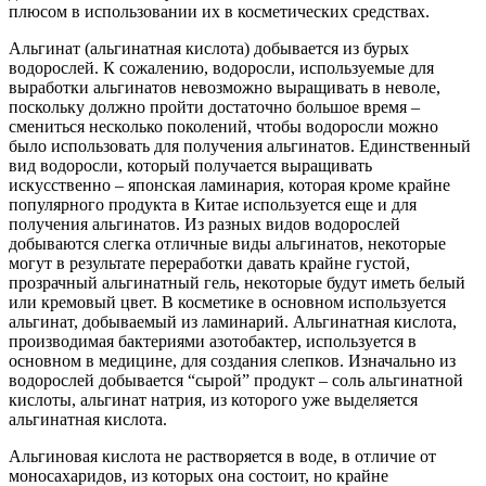
плюсом в использовании их в косметических средствах.
Альгинат (альгинатная кислота) добывается из бурых
водорослей. К сожалению, водоросли, используемые для
выработки альгинатов невозможно выращивать в неволе,
поскольку должно пройти достаточно большое время –
смениться несколько поколений, чтобы водоросли можно
было использовать для получения альгинатов. Единственный
вид водоросли, который получается выращивать
искусственно – японская ламинария, которая кроме крайне
популярного продукта в Китае используется еще и для
получения альгинатов. Из разных видов водорослей
добываются слегка отличные виды альгинатов, некоторые
могут в результате переработки давать крайне густой,
прозрачный альгинатный гель, некоторые будут иметь белый
или кремовый цвет. В косметике в основном используется
альгинат, добываемый из ламинарий. Альгинатная кислота,
производимая бактериями азотобактер, используется в
основном в медицине, для создания слепков. Изначально из
водорослей добывается “сырой” продукт – соль альгинатной
кислоты, альгинат натрия, из которого уже выделяется
альгинатная кислота.
Альгиновая кислота не растворяется в воде, в отличие от
моносахаридов, из которых она состоит, но крайне