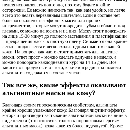
нельзя использовать повторно, поэтому будьте крайне
осторожны. Ее можно наносить так, как вам удобно, но легче
всего это делать деревянным шпателем. Если в составе нет
большого количества эфирных масел или прочих
ингредиентов, которые могут повредить губам и области под
глазами, ее можно наносить и на них. Маску стоит подержать
на лице 15-30 минут до полного застывания и пластификации
– превращения массы в плотную плену. Снимается она крайне
легко – поддевается и легко сходит одним пластом с вашей
кожи. На вопрос, как часто стоит применять альгинатные
маски, ответ прост – можно сделать одну-две в неделю, а
можно подобрать каждодневный курс на 14-15 дней. Все
зависит от продукта, и от того, какие ингредиенты помимо
альгинатов содержатся в составе маски.
Так все же, какие эффекты оказывают
альгинатные маски на кожу?
Благодаря своим гироскопическим свойствам, альгинаты
крайне хорошо увлажняют кожу. Благодаря лифтинг-эффекту,
который производит застывание альгинатной маски на лице в
виде пленки (это относится только к порошковым версиям
альгинатных масок), кожа кажется более подтянутой. Кроме