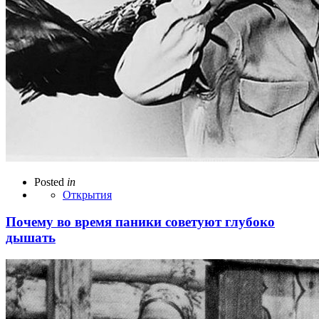
Posted
in
Открытия
Почему во время паники советуют глубоко
дышать