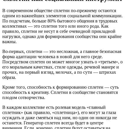
В современном обществе сплетни по-прежнему остаются
одним из важнейших элементов социальной коммуникации.
По подсчетам, больше 80% бытового общения в трудовых
коллективах — это сплетни того или иного рода. Как
правило, сплетни не несут в себе очевидной прикладной
нагрузки, однако для формирования сообщества они крайне
важны.
Во-первых, сплетни — это несложная, а главное безопасная
форма адаптации человека в новой для него среде.
Посредством сплетен он может многое узнать о «третьем», о
его моральным качествах, стиле одежды, речевой манере и
прочих, на первый взгляд, мелочах, а по сути — штрихах
образа.
Кроме того, способность к формированию сплетен — суть
способность к креативу. Сплетни в сообществе становятся
плодом сотворчества.
В каждом коллективе есть ролевая модель «главный
сплетник» (как правило, «сплетница»), его могут за глаза
осуждать и даже смеяться над ним, но один он никогда не
останется. Генератор сплетен всегда будет в центре
внимания. Если, конечно, сплетни будут оставаться на