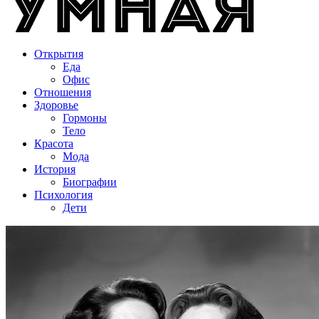
Открытия
Еда
Офис
Отношения
Здоровье
Гормоны
Тело
Красота
Мода
История
Биографии
Психология
Дети