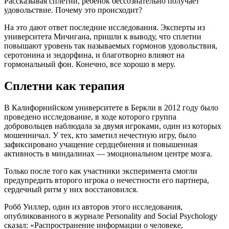
Рассказывая сплетни, ребенок бессознательно получает
удовольствие. Почему это происходит?
На это дают ответ последние исследования. Эксперты из
университета Мичигана, пришли к выводу, что сплетни
повышают уровень так называемых гормонов удовольствия,
серотонина и эндорфина, и благотворно влияют на
гормональный фон. Конечно, все хорошо в меру.
Сплетни как терапия
В Калифорнийском университете в Беркли в 2012 году было
проведено исследование, в ходе которого группа
добровольцев наблюдала за двумя игроками, один из которых
мошенничал. У тех, кто заметил нечестную игру, было
зафиксировано учащение сердцебиения и повышенная
активность в миндалинах — эмоциональном центре мозга.
Только после того как участники эксперимента смогли
предупредить второго игрока о нечестности его партнера,
сердечный ритм у них восстановился.
Робб Уиллер, один из авторов этого исследования,
опубликованного в журнале Personality and Social Psychology
сказал: «Распространение информации о человеке,