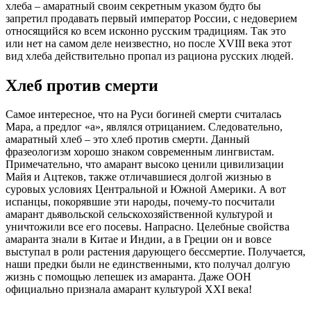
хлеба – амаратный своим секретным указом будто бы
запретил продавать первый император России, с недоверием
относящийся ко всем исконно русским традициям. Так это
или нет на самом деле неизвестно, но после XVIII века этот
вид хлеба действительно пропал из рациона русских людей.
Хлеб против смерти
Самое интересное, что на Руси богиней смерти считалась
Мара, а предлог «а», являлся отрицанием. Следовательно,
амаратный хлеб – это хлеб против смерти. Данный
фразеологизм хорошо знаком современным лингвистам.
Примечательно, что амарант высоко ценили цивилизации
Майя и Ацтеков, также отличавшиеся долгой жизнью в
суровых условиях Центральной и Южной Америки. А вот
испанцы, покорявшие эти народы, почему-то посчитали
амарант дьявольской сельскохозяйственной культурой и
уничтожили все его посевы. Напрасно. Целебные свойства
амаранта знали в Китае и Индии, а в Греции он и вовсе
выступал в роли растения дарующего бессмертие. Получается,
наши предки были не единственными, кто получал долгую
жизнь с помощью лепешек из амаранта. Даже ООН
официально признала амарант культурой XXI века!