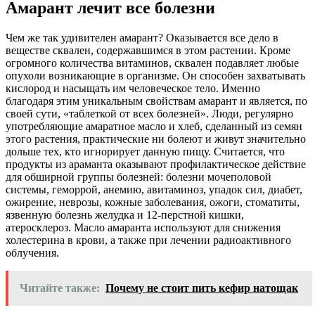
Амарант лечит все болезни
Чем же так удивителен амарант? Оказывается все дело в
веществе сквален, содержавшимся в этом растении. Кроме
огромного количества витаминов, сквален подавляет любые
опухоли возникающие в организме. Он способен захватывать
кислород и насыщать им человеческое тело. Именно
благодаря этим уникальным свойствам амарант и является, по
своей сути, «таблеткой от всех болезней». Люди, регулярно
употребляющие амаратное масло и хлеб, сделанный из семян
этого растения, практические ни болеют и живут значительно
дольше тех, кто игнорирует данную пищу. Считается, что
продукты из араманта оказывают профилактическое действие
для обширной группы болезней: болезни мочеполовой
системы, геморрой, анемию, авитаминоз, упадок сил, диабет,
ожирение, неврозы, кожные заболевания, ожоги, стоматиты,
язвенную болезнь желудка и 12-перстной кишки,
атеросклероз. Масло амаранта используют для снижения
холестерина в крови, а также при лечении радиоактивного
облучения.
Читайте также:
Почему не стоит пить кефир натощак