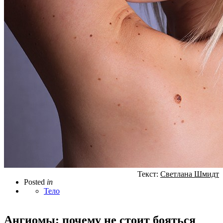
Текст:
Светлана Шмидт
Posted
in
Тело
Ангиомы: почему не стоит бояться