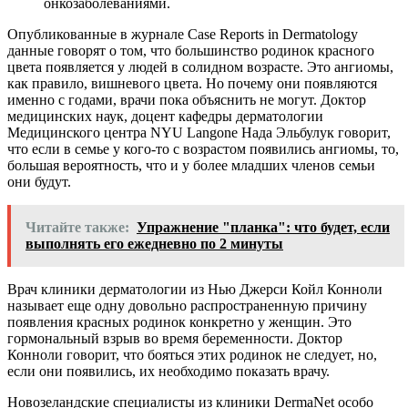
онкозаболеваниями.
Опубликованные в журнале Case Reports in Dermatology
данные говорят о том, что большинство родинок красного
цвета появляется у людей в солидном возрасте. Это ангиомы,
как правило, вишневого цвета. Но почему они появляются
именно с годами, врачи пока объяснить не могут. Доктор
медицинских наук, доцент кафедры дерматологии
Медицинского центра NYU Langone Нада Эльбулук говорит,
что если в семье у кого-то с возрастом появились ангиомы, то,
большая вероятность, что и у более младших членов семьи
они будут.
Читайте также:
Упражнение "планка": что будет, если
выполнять его ежедневно по 2 минуты
Врач клиники дерматологии из Нью Джерси Койл Конноли
называет еще одну довольно распространенную причину
появления красных родинок конкретно у женщин. Это
гормональный взрыв во время беременности. Доктор
Конноли говорит, что бояться этих родинок не следует, но,
если они появились, их необходимо показать врачу.
Новозеландские специалисты из клиники DermaNet особо