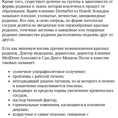
Кроме того, существует деление на группы в зависимости от
формы родинки и ткани, которая вовлечена в процесс ее
образования. Врачи клиники DermaNet из Новой Зеландии
называют плоские, узловатые, ветвистые, шишковидные
родинки. Все они, в свою очередь, по форме патологии
сосудов делятся на звездчатые или паукообразные красные
родинки, точечные ангиомы и каверзные или пещерные
родинки (множество родинок расположены недалеко друг от
друга).
Есть как минимум восемь причин возникновения красных
родинок. Доктор медицины, дерматолог, директор клиники
MedDerm Associates в Сан-Диего Мишель Пелле в качестве
таковых называет:
солнечное ультрафиолетовое излучение;
проблемы с работой печени;
неподходящий рацион питания, из-за которого в печени
и кишечнике накапливаются токсины;
выходящее за пределы нормы увеличение кровеносных
сосудов;
наследственный фактор;
гормональные изменения, касающиеся в основном
девушек;
возрастные и самые опасные, связанные с