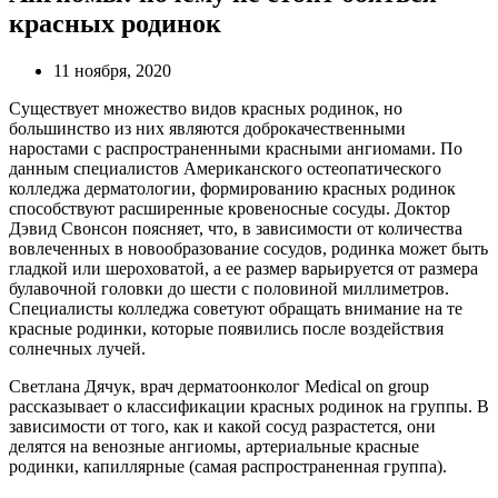
красных родинок
11 ноября, 2020
Существует множество видов красных родинок, но
большинство из них являются доброкачественными
наростами с распространенными красными ангиомами. По
данным специалистов Американского остеопатического
колледжа дерматологии, формированию красных родинок
способствуют расширенные кровеносные сосуды. Доктор
Дэвид Свонсон поясняет, что, в зависимости от количества
вовлеченных в новообразование сосудов, родинка может быть
гладкой или шероховатой, а ее размер варьируется от размера
булавочной головки до шести с половиной миллиметров.
Специалисты колледжа советуют обращать внимание на те
красные родинки, которые появились после воздействия
солнечных лучей.
Светлана Дячук, врач дерматоонколог Medical on group
рассказывает о классификации красных родинок на группы. В
зависимости от того, как и какой сосуд разрастется, они
делятся на венозные ангиомы, артериальные красные
родинки, капиллярные (самая распространенная группа).