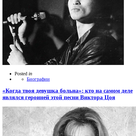
Posted
in
Биографии
«Когда твоя девушка больна»: кто на самом деле
являлся героиней этой песни Виктора Цоя