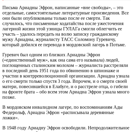
Письма Ариадны Эфрон, написанные «вне свободы», – это
отдельные, самостоятельные литературные произведения. Все
они были опубликованы только после ее смерти. Так
случилось, что письменные ходатайства после ужесточения
лагерной жизни этой узницы ГУЛАГа смогли облегчить ее
участь – удалось передать на волю записку гражданскому
мужу Ариадны, журналисту ТАСС Соломону Гуревичу,
который добился ее перевода в мордовский лагерь в Потьме.
Гуревич был одним из близких Ариадны Эфрон
(«единственный муж», как она сама его называла) людей,
поглощенных сталинским молохом – журналиста расстреляли
в последний день 1951 года по обвинению в шпионаже и
участии в контрреволюционной организации. Ариадна узнала
о его смерти только спустя 3 года. Впрочем, и о смерти своей
матери, повесившейся в Елабуге, и о расстреле отца, о гибели
на фронте брата – обо всем этом Ариадна Эфрон узнала много
позже.
В мордовском инвалидном лагере, по воспоминаниям Ады
Федерольф, Ариадна Эфрон «расписывала деревянные
ложки».
В 1948 году Ариадну Эфрон освободили. Непродолжительное