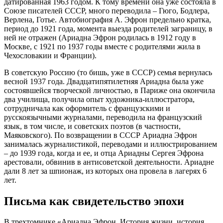
датированная 1963 годом. К тому времени она уже состояла в
Союзе писателей СССР, много переводила – Гюго, Бодлера,
Верлена, Готье. Автобиография А. Эфрон предельно кратка,
период до 1921 года, момента выезда родителей заграницу, в
ней не отражен (Ариадна Эфрон родилась в 1912 году в
Москве, с 1921 по 1937 годы вместе с родителями жила в
Чехословакии и Франции).
В советскую Россию (то бишь, уже в СССР) семья вернулась
весной 1937 года. Двадцатипятилетняя Ариадна была уже
состоявшейся творческой личностью, в Париже она окончила
два училища, получила опыт художника-иллюстратора,
сотрудничала как оформитель с французскими и
русскоязычными журналами, переводила на французский
язык, в том числе, и советских поэтов (в частности,
Маяковского). По возвращении в СССР Ариадна Эфрон
занималась журналистикой, переводами и иллюстрированием
– до 1939 года, когда и ее, и отца Ариадны Сергея Эфрона
арестовали, обвинив в антисоветской деятельности. Ариадне
дали 8 лет за шпионаж, из которых она провела в лагерях 6
лет.
Письма как свидетельство эпохи
В трехтомнике «Ариадна Эфрон. История жизни, история