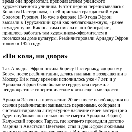
время она проработала преподавателем рязанского
художественного училища. В этот период переписывалась с
Борисом Пастернаком, к ней приезжал гражданский муж
Соломон Гуревич. Но уже в феврале 1949 года Эфрон
выслали в Туруханский край как неблагонадежную, «ранее
осужденную». Как она сама писала в автобиографии,
пришлось работать там художником-оформителем в
поселковом доме культуры. Реабилитировали Ариадну Эфрон
только в 1955 году.
«Ни кола, ни двора»
Так Ариадна Эфрон писала Борису Пастернаку, «дорогому
Боре», после реабилитации, делясь планами о возвращении в
Москву. Ей к тому времени исполнилось уже 47 лет, и у
Ариадны Эфрон было больное сердце, она пережила
неоднократные гипертонические кризы еще в молодости.
Ариадна Эфрон на протяжении 20 лет после освобождения из
ссылки реабилитации занималась переводами, собирала и
систематизировала литературное наследие своей матери (оно
будет опубликовано только после смерти Ариадны Эфрон).
Калужский городок Таруса, где когда-то проводили детство
Марина и Анастасия Цветаевы, стал и для Эфрон любимым
местом уединения для творчества. В тарусской больнице