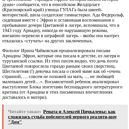
души» сообщается, что в енисейском Желдорлаге
(Красноярский край) узница ГУЛАГа была швеей-
мотористкой, шила солдатские гимнастерки. Ада Федерольф,
сидевшая вместе с Эфрон и оставившая воспоминания о
пребывании дочери Цветаевой в лагере, вспоминала, что в
1943 году Ариадну, никогда не нарушавшую режима,
внезапно перевели в штрафной лагерь – якобы она наотрез
отказалась «стучать» на других заключенных.
Филолог Ирина Чайковская проанализировала письма
Ариадны Эфрон, которые она писала в детстве, из лагеря и
туруханской ссылки. Из этих писем видно, что дочь поэта
Цветаевой повзрослела гораздо раньше своих сверстниц.
Шестилетняя (!) девочка писала о своей маме как об «очень
странной, … совсем не похожей на мать, … не любящей
маленьких детей…». Восьмилетний ребенок анализировал
выступление Блока эпитетами беспощадного литературного
критика (от Ариадны в этих письменных впечатлениях
доставалось и матери).
Читайте также:
Рената и Алексей Пичкалевы: как
сложилась судьба победителей первого реалити-шоу
"Дом"