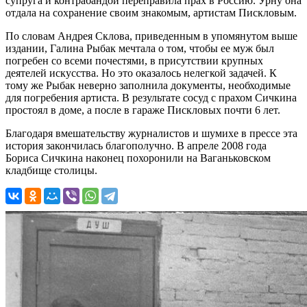
супруга и контрабандой переправила прах в Россию. Урну она
отдала на сохранение своим знакомым, артистам Пискловым.
По словам Андрея Склова, приведенным в упомянутом выше
издании, Галина Рыбак мечтала о том, чтобы ее муж был
погребен со всеми почестями, в присутствии крупных
деятелей искусства. Но это оказалось нелегкой задачей. К
тому же Рыбак неверно заполнила документы, необходимые
для погребения артиста. В результате сосуд с прахом Сичкина
простоял в доме, а после в гараже Пискловых почти 6 лет.
Благодаря вмешательству журналистов и шумихе в прессе эта
история закончилась благополучно. В апреле 2008 года
Бориса Сичкина наконец похоронили на Ваганьковском
кладбище столицы.