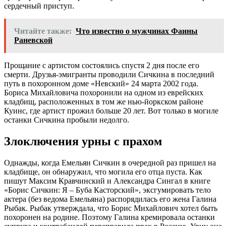
сердечный приступ.
Читайте также:
Что известно о мужчинах Фаины
Раневской
Прощание с артистом состоялись спустя 2 дня после его
смерти. Друзья-эмигранты проводили Сичкина в последний
путь в похоронном доме «Невский» 24 марта 2002 года.
Бориса Михайловича похоронили на одном из еврейских
кладбищ, расположенных в том же нью-йоркском районе
Куинс, где артист прожил больше 20 лет. Вот только в могиле
останки Сичкина пробыли недолго.
Злоключения урны с прахом
Однажды, когда Емельян Сичкин в очередной раз пришел на
кладбище, он обнаружил, что могила его отца пуста. Как
пишут Максим Кравчинский и Александра Сингал в книге
«Борис Сичкин: Я – Буба Касторский», эксгумировать тело
актера (без ведома Емельяна) распорядилась его жена Галина
Рыбак. Рыбак утверждала, что Борис Михайлович хотел быть
похоронен на родине. Поэтому Галина кремировала останки