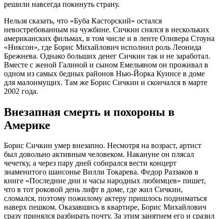
решили навсегда покинуть страну.
Нельзя сказать, что «Буба Касторский» остался
невостребованным на чужбине. Сичкин снялся в нескольких
американских фильмах, в том числе и в ленте Оливера Стоуна
«Никсон», где Борис Михайлович исполнил роль Леонида
Брежнева. Однако больших денег Сичкин так и не заработал.
Вместе с женой Галиной и сыном Емельяном он проживал в
одном из самых бедных районов Нью-Йорка Куинсе в доме
для малоимущих. Там же Борис Сичкин и скончался в марте
2002 года.
Внезапная смерть и похороны в
Америке
Борис Сичкин умер внезапно. Несмотря на возраст, артист
был довольно активным человеком. Накануне он плясал
чечетку, а через пару дней собирался вести концерт
знаменитого шансонье Вилли Токарева. Федор Раззаков в
книге «Последние дни и часы народных любимцев» пишет,
что в тот роковой день лифт в доме, где жил Сичкин,
сломался, поэтому пожилому актеру пришлось подниматься
наверх пешком. Оказавшись в квартире, Борис Михайлович
сразу принялся разбирать почту. За этим занятием его и сразил