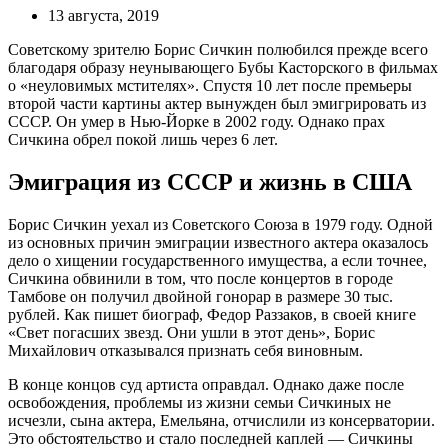
13 августа, 2019
Советскому зрителю Борис Сичкин полюбился прежде всего
благодаря образу неунывающего Бубы Касторского в фильмах
о «неуловимых мстителях». Спустя 10 лет после премьеры
второй части картины актер вынужден был эмигрировать из
СССР. Он умер в Нью-Йорке в 2002 году. Однако прах
Сичкина обрел покой лишь через 6 лет.
Эмиграция из СССР и жизнь в США
Борис Сичкин уехал из Советского Союза в 1979 году. Одной
из основных причин эмиграции известного актера оказалось
дело о хищении государственного имущества, а если точнее,
Сичкина обвинили в том, что после концертов в городе
Тамбове он получил двойной гонорар в размере 30 тыс.
рублей. Как пишет биограф, Федор Раззаков, в своей книге
«Свет погасших звезд. Они ушли в этот день», Борис
Михайлович отказывался признать себя виновным.
В конце концов суд артиста оправдал. Однако даже после
освобождения, проблемы из жизни семьи Сичкиных не
исчезли, сына актера, Емельяна, отчислили из консерватории.
Это обстоятельство и стало последней каплей — Сичкины