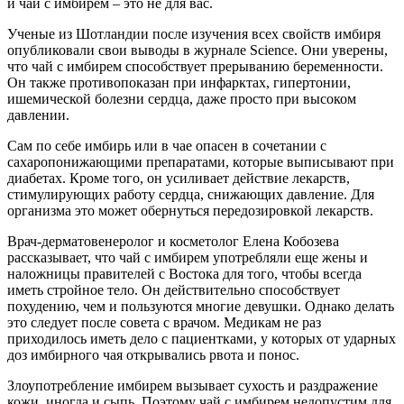
и чай с имбирем – это не для вас.
Ученые из Шотландии после изучения всех свойств имбиря
опубликовали свои выводы в журнале Science. Они уверены,
что чай с имбирем способствует прерыванию беременности.
Он также противопоказан при инфарктах, гипертонии,
ишемической болезни сердца, даже просто при высоком
давлении.
Сам по себе имбирь или в чае опасен в сочетании с
сахаропонижающими препаратами, которые выписывают при
диабетах. Кроме того, он усиливает действие лекарств,
стимулирующих работу сердца, снижающих давление. Для
организма это может обернуться передозировкой лекарств.
Врач-дерматовенеролог и косметолог Елена Кобозева
рассказывает, что чай с имбирем употребляли еще жены и
наложницы правителей с Востока для того, чтобы всегда
иметь стройное тело. Он действительно способствует
похудению, чем и пользуются многие девушки. Однако делать
это следует после совета с врачом. Медикам не раз
приходилось иметь дело с пациентками, у которых от ударных
доз имбирного чая открывались рвота и понос.
Злоупотребление имбирем вызывает сухость и раздражение
кожи, иногда и сыпь. Поэтому чай с имбирем недопустим для