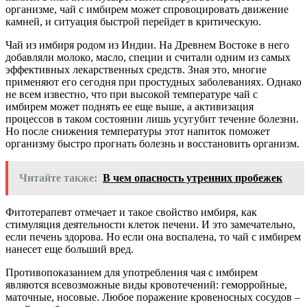
организме, чай с имбирем может спровоцировать движение
камней, и ситуация быстрой перейдет в критическую.
Чай из имбиря родом из Индии. На Древнем Востоке в него
добавляли молоко, масло, специи и считали одним из самых
эффективных лекарственных средств. Зная это, многие
применяют его сегодня при простудных заболеваниях. Однако
не всем известно, что при высокой температуре чай с
имбирем может поднять ее еще выше, а активизация
процессов в таком состоянии лишь усугубит течение болезни.
Но после снижения температуры этот напиток поможет
организму быстро прогнать болезнь и восстановить организм.
Читайте также:
В чем опасность утренних пробежек
Фитотерапевт отмечает и такое свойство имбиря, как
стимуляция деятельности клеток печени. И это замечательно,
если печень здорова. Но если она воспалена, то чай с имбирем
нанесет еще больший вред.
Противопоказанием для употребления чая с имбирем
являются всевозможные виды кровотечений: геморройные,
маточные, носовые. Любое поражение кровеносных сосудов –