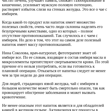
чистит печень, улучшает память, снижает газообразование в
кишечнике, усиливает мужскую половую потенцию,
растворяет избыток слизи на стенках желудка. Это все о чае с
имбирем.
Когда какой-то продукт или напиток имеет множество
полезных свойств, очень часто люди склонны наделять его
безупречными качествами, одно из которых – полное
отсутствие противопоказаний. Так случилось и с чаем с
имбирем. Но дело в том, что этот на самом деле полезный
напиток имеет массу противопоказаний.
Нина Соколова, врач-натуропат, фитотерапевт знает об
имбире все. По ее словам, входящие в состав имбиря масла и
микроэлементы препятствуют свертываемости крови. По этой
причине его нельзя употреблять, если вы готовитесь к
плановой операции. Отказаться от напитка следует не менее
чем за три недели до дня операции.
Для людей, страдающих язвой желудка, чай с имбирем в
большом количестве может быть смертельно опасен, так как
провоцирует обострение заболевания и может вызвать
кровотечение.
Не менее опасным этот напиток является и для обладателей
камней в желчном пузыре. Активизируя все процессы в