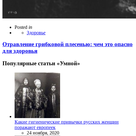
Posted
in
Здоровье
Отравление грибковой плесенью: чем это опасно
для здоровья
Популярные статьи «Умной»
Какие гигиенические привычки русских женщин
поражают европеек
24 ноября, 2020