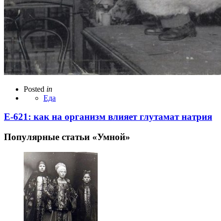
Posted
in
Еда
Е-621: как на организм влияет глутамат натрия
Популярные статьи «Умной»