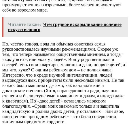
преимущественно со взрослыми, более уверенно чувствуют
себя во взрослом мире.
Читайте также:
Чем грудное вскармливание полезнее
искусственного
Но, честно говоря, вряд ли обычная советская семья
руководствовалась научными рекомендациями. Скорее уж
тем, что теперь называется общественным мнением, а тогда –
«как у всех», или «как у людей». Вон у родственников и
соседей есть свои квартиры, машины и дачи, по двое детей, а
мы что, хуже? С одним ребенком дом – не полная чаша.
Интересно, что в среде научной интеллигенции, людей
высокодуховных, приоритеты были несколько иными. Не так
важны были машины с дачами, как кандидатские и
докторские степени. (Хотя, справедливости ради, научные
степени и были ступенями к машинам и дачам, а иногда даже
к квартирам). Но «двое детей» оставались маркером
благополучия. «Среди моих знакомых только я и защитила
кандидатскую и родила двоих детей, у остальных – или двое,
или степень при одном ребенке!» – это было совершенно
типичным предметом гордости.