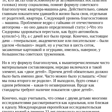
Те, кто застал благословенную (в затуманенных ностальгией
головах) эпоху социализма, помнят формулу советского
благополучия: квартира-машина-дача. Действительно, самым
главным показателем удавшейся жизни была своя, отдельная
от родителей, квартира. Следующий уровень благосостояния
– машина. Проблемное ведро с гайками от отечественного
автопрома – но оно давало определенный статус («Что это
Сидоровы здороваться перестали, как будто автомобиль
купили!»). Ну, а с дачей все было проще. Конечно, настоящие
дачи – генеральские, академические или писательские – были
уделом «больших» людей, ну а участки в шесть соток,
засаженные картошкой и огурцами, имелись, наверное, у
большинства советских тружеников.
Но в эту формулу благополучия, к вышеперечисленным чисто
материальным составляющим, нередко включался и такой
элемент, как «двое детей». Причем детей обязательно должно
было быть именно двое. Часто можно было услышать: «Они/
мы пока второго не родили». И выходило, будто семья с
одним ребенком – какая-то незавершенная. Вроде как
стандарты требуют наличие показателя «двое детей».
Конечно, надо учитывать, что семья с двумя детьми многими
исследователями рассматривается как идеальная, или близкая
к идеалу. Международная европейская исследовательская
группа врачей в течение 33 лет проводила исследования,