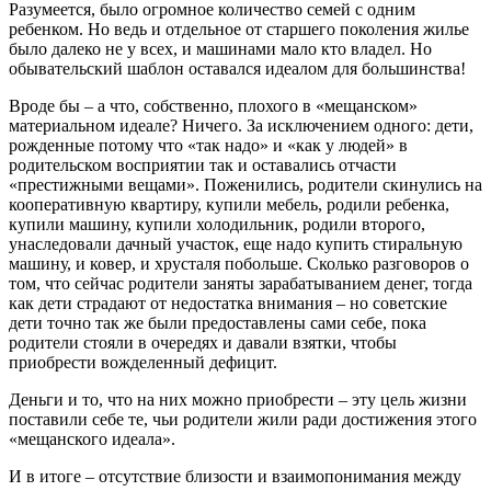
Разумеется, было огромное количество семей с одним
ребенком. Но ведь и отдельное от старшего поколения жилье
было далеко не у всех, и машинами мало кто владел. Но
обывательский шаблон оставался идеалом для большинства!
Вроде бы – а что, собственно, плохого в «мещанском»
материальном идеале? Ничего. За исключением одного: дети,
рожденные потому что «так надо» и «как у людей» в
родительском восприятии так и оставались отчасти
«престижными вещами». Поженились, родители скинулись на
кооперативную квартиру, купили мебель, родили ребенка,
купили машину, купили холодильник, родили второго,
унаследовали дачный участок, еще надо купить стиральную
машину, и ковер, и хрусталя побольше. Сколько разговоров о
том, что сейчас родители заняты зарабатыванием денег, тогда
как дети страдают от недостатка внимания – но советские
дети точно так же были предоставлены сами себе, пока
родители стояли в очередях и давали взятки, чтобы
приобрести вожделенный дефицит.
Деньги и то, что на них можно приобрести – эту цель жизни
поставили себе те, чьи родители жили ради достижения этого
«мещанского идеала».
И в итоге – отсутствие близости и взаимопонимания между