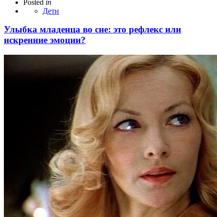
Posted
in
Дети
Улыбка младенца во сне: это рефлекс или
искренние эмоции?