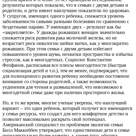
результаты которых показали, что в семьях с двумя детьми и
родители, и дети имеют наилучшие показатели по здоровью.
У супругов, имеющих одного ребенка, снижается уровень
заболеваемости самыми разными болезнями по сравнению с
бездетными парами. У имеющих двух – результат как бы
«закрепляется». У дважды рожавших женщин значительно
снижается риск развития рака молочной железы, но не
возрастает риск онкологии шейки матки, как у многократно
рожавших. При этом семьи с двумя детьми избегают
повышенного уровня шума, нехватки пространства и избытка
стрессов, как в многодетных. Социолог Константин
Феофанов, расписывая все плюсы многодетности (быстрая
социализация детей и т.п.), тем не менее, подтверждает, что
для полноценного развития ребенку необходимо постоянное
внимание со стороны родителей, а также возможность
уединения для чтения и размышлений, что невозможно в
многодетной семье даже при наличии просторного жилья.
Но, в то же время, многие ученые уверены, что наилучший
вариант – это один ребенок, который получит все имеющиеся
у семьи ресурсы, что создаст для него комфортное детство и
позволит максимально раскрыть свой потенциал.
Американский специалист по проблемам экологии семьи
Билл Маккиббен утверждает, что единственные дети в семье
интеллектуально более развиты, а, кроме того, общаясь